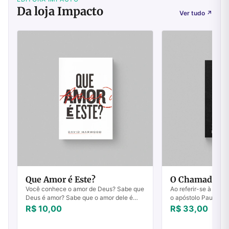
Da loja Impacto
Ver tudo
↗
Que Amor é Este?
O Chamado Ir
Você conhece o amor de Deus? Sabe que
Ao referir-se à escol
Deus é amor? Sabe que o amor dele é
o apóstolo Paulo es
perfeito, que vai muito além do amor
chamado de Deus sã
R$ 10,00
R$ 33,00
humano? Nosso problema é que
11.29). Esse mensagei
colocamos o amor ...