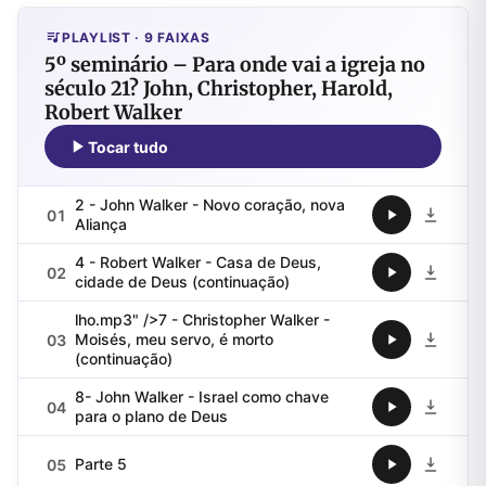
PLAYLIST · 9 FAIXAS
5º seminário – Para onde vai a igreja no
século 21? John, Christopher, Harold,
Robert Walker
Tocar tudo
2 - John Walker - Novo coração, nova
01
Aliança
4 - Robert Walker - Casa de Deus,
02
cidade de Deus (continuação)
lho.mp3" />7 - Christopher Walker -
Moisés, meu servo, é morto
03
(continuação)
8- John Walker - Israel como chave
04
para o plano de Deus
Parte 5
05