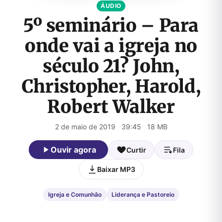
ÁUDIO
5º seminário – Para
onde vai a igreja no
século 21? John,
Christopher, Harold,
Robert Walker
2 de maio de 2019
·
39:45
·
18 MB
Ouvir agora
Curtir
Fila
Baixar MP3
Igreja e Comunhão
Liderança e Pastoreio