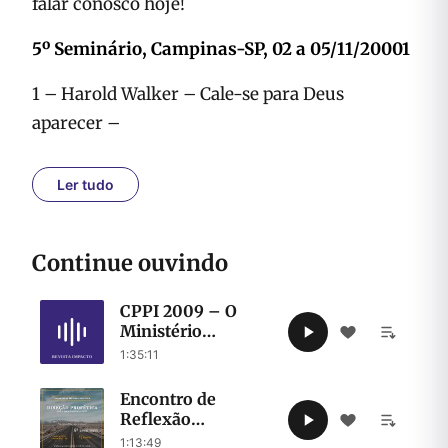
falar conosco hoje!
5º Seminário, Campinas-SP, 02 a 05/11/20001
1 – Harold Walker – Cale-se para Deus
aparecer –
3 – Robert Walker – Casa de Deus, cidade de
Ler tudo
Deus –
5 – John Walker – Restauração do Evangelho –
Continue ouvindo
CPPI 2009 – O
6 – John Walker – Restauração do Evangelho
Ministério
(continuação) –
Sacerdotal e O
1:35:11
Perfil do Profeta –
7 – Robert Walker – Consagração –
Robert Walker
Encontro de
Reflexão
Profética-Direção
1:13:49