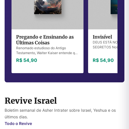
Pregando e Ensinando as
Invisível
Últimas Coisas
DEUS ESTÁ NOS LUG
SEGRETOS Nossa cult
Renomado estudioso do Antigo
aquilo que produzimos
Testamento, Walter Kaiser entende que
pode ser quantificado,
hoje esta parte da revelação é muito
R$ 54,90
R$ 54,90
postamos nas mídias soc
negligenciada no ensino e na
pregação, especialmente ...
Revive Israel
Boletim semanal de Asher Intrater sobre Israel, Yeshua e os
últimos dias.
Todo o Revive