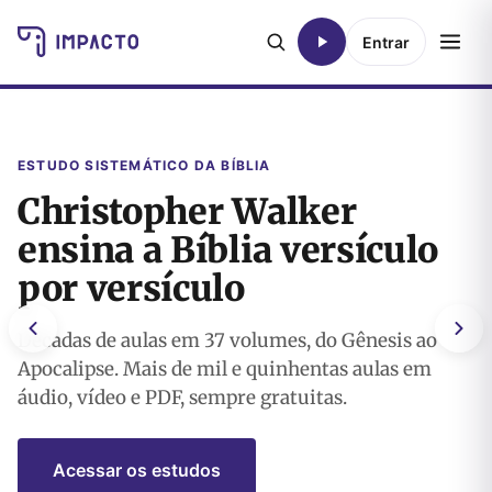
Entrar
REVIVE ISRAEL
O coração de Yeshua para
Israel e os últimos dias
Boletim semanal de Asher Intrater traduzido.
Quase setecentos artigos publicados sobre Israel,
profecia e missão.
Ler Revive Israel