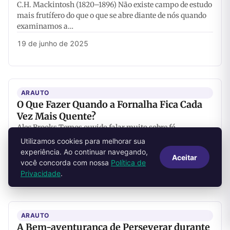
C.H. Mackintosh (1820–1896) Não existe campo de estudo
mais frutífero do que o que se abre diante de nós quando
examinamos a…
19 de junho de 2025
ARAUTO
O Que Fazer Quando a Fornalha Fica Cada
Vez Mais Quente?
Alec Brooks Temos ouvido falar muito sobre fé
ultimamente. Dizem que, se tivermos fé o bastante,
Utilizamos cookies para melhorar sua
podemos receber o que quisermos. Nunca…
experiência. Ao continuar navegando,
Aceitar
você concorda com nossa
Política de
19 de junho de 2025
Privacidade
.
ARAUTO
A Bem-aventurança de Perseverar durante