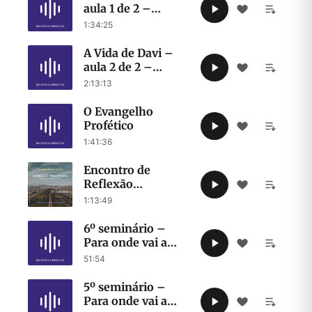
aula 1 de 2 –
30.08.2010
1:34:25
A Vida de Davi –
aula 2 de 2 –
31.08.2010
2:13:13
O Evangelho
Profético
1:41:36
Encontro de
Reflexão
Profética-Direção
1:13:49
Profética para a
Igreja Brasileira
6º seminário –
em 2020
Para onde vai a
igreja no século 21?
51:54
John, Christopher,
Harold, Robert
5º seminário –
Walker
Para onde vai a