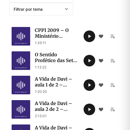
Filtrar por tema
CPPI 2009 – O
Ministério
Sacerdotal e O
1:35:11
Perfil do Profeta –
Robert Walker
O Sentido
Profético das Sete
Festas de Israel –
1:13:22
CPPI 2010
A Vida de Davi –
aula 1 de 2 –
10.10.2011
1:20:20
A Vida de Davi –
aula 2 de 2 –
11.10.2011
2:13:01
A Vida de Davi –