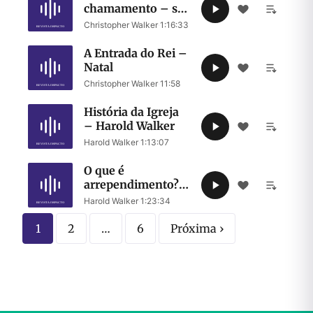
chamamento – ser
mais uma igreja ou
Christopher Walker
·
1:16:33
preparar o
caminho do
A Entrada do Rei –
Senhor
Natal
Christopher Walker
·
11:58
História da Igreja
– Harold Walker
Harold Walker
·
1:13:07
O que é
arrependimento?
Cultura de Honra
Harold Walker
·
1:23:34
1
2
…
6
Próxima ›