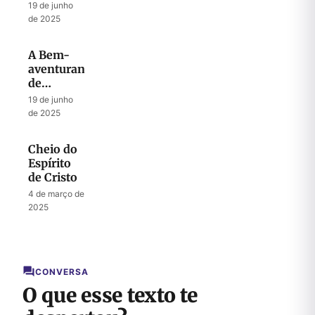
Quebrantado
19 de junho
de 2025
A Bem-
aventurança
de
Perseverar
19 de junho
durante a
de 2025
Tentação
Cheio do
Espírito
de Cristo
4 de março de
2025
CONVERSA
O que esse texto te