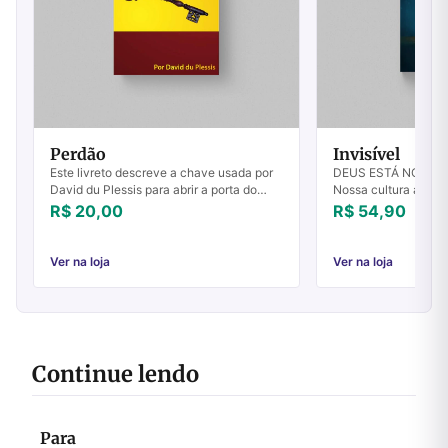
Perdão
Invisível
Este livreto descreve a chave usada por
DEUS ESTÁ NOS L
David du Plessis para abrir a porta do
Nossa cultura aplau
poderoso avivamento da renovação
produzimos, aquilo 
R$ 20,00
R$ 54,90
carismática. Esta chave foi o perdão que
quantificado, aquil
ele ...
mídias sociais. Por is
Ver na loja
Ver na loja
Continue lendo
Para