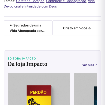
Temas:
Caráter e Coração
,
Santidade e Consagração
,
Vida
Devocional e Intimidade com Deus
← Segredos de uma
Cristo em Você →
Vida Abençoada por…
EDITORA IMPACTO
Da loja Impacto
Ver tudo
↗