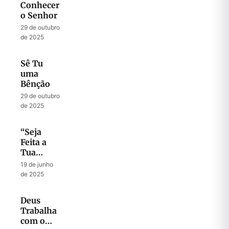
Conhecer
o Senhor
29 de outubro
de 2025
Sê Tu
uma
Bênção
29 de outubro
de 2025
“Seja
Feita a
Tua
Vontade”
19 de junho
de 2025
Deus
Trabalha
com o