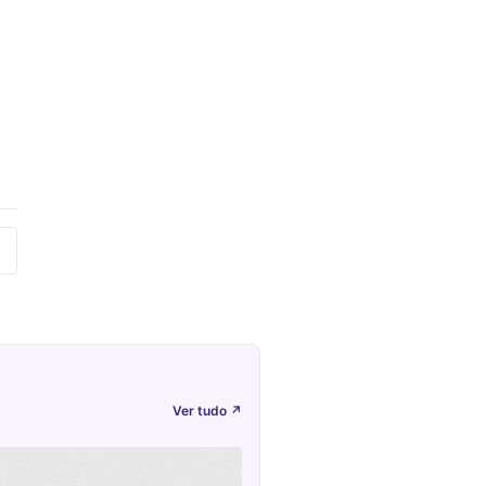
Ver tudo
↗