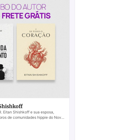
Shishkoff
itan Shishkoff e sua esposa,
ros de comunidades hippie do Novo
s anos 1970. Eitan encontrou o