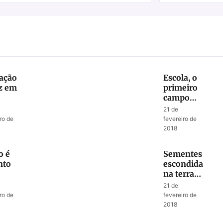
ação
Escola, o
az em
primeiro
campo
missionário
21 de
ro de
fevereiro de
2018
o é
Sementes
nto
escondidas
na terra
ia,
de
21 de
de
ninguém
ro de
fevereiro de
a”
2018