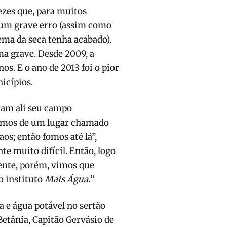
ezes que, para muitos
É um grave erro (assim como
ema da seca tenha acabado).
ma grave. Desde 2009, a
os. E o ano de 2013 foi o pior
icípios.
aram ali seu campo
ubemos de um lugar chamado
os; então fomos até lá”,
te muito difícil. Então, logo
nte, porém, vimos que
o instituto
Mais Água.
”
a e água potável no sertão
Betânia, Capitão Gervásio de