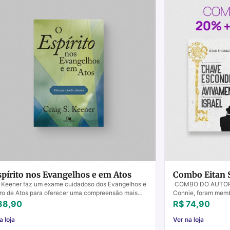
spírito nos Evangelhos e em Atos
Combo Eitan 
 Keener faz um exame cuidadoso dos Evangelhos e
COMBO DO AUTOR. E
vro de Atos para oferecer uma compreensão mais
Connie, foram memb
 do significado do Espírito Santo na vida dos p...
México no início do
88,90
R$ 74,90
Messias ...
a loja
Ver na loja