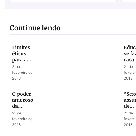
Continue lendo
Limites
Educ
éticos
se f
para a
casa
ciência
21 de
21 de
fevereiro de
feverei
2018
2018
O poder
“Sex
amoroso
assu
da
de
palavra
famíl
21 de
21 de
“não”
não 
fevereiro de
feverei
escol
2018
2018