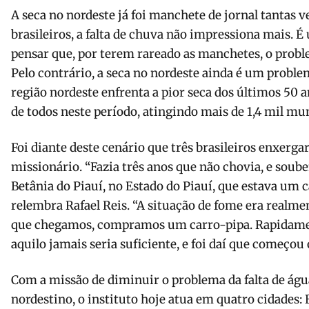
A seca no nordeste já foi manchete de jornal tantas v
brasileiros, a falta de chuva não impressiona mais. 
pensar que, por terem rareado as manchetes, o probl
Pelo contrário, a seca no nordeste ainda é um proble
região nordeste enfrenta a pior seca dos últimos 50 an
de todos neste período, atingindo mais de 1,4 mil mun
Foi diante deste cenário que três brasileiros enxerg
missionário. “Fazia três anos que não chovia, e so
Betânia do Piauí, no Estado do Piauí, que estava um ca
relembra Rafael Reis. “A situação de fome era realmen
que chegamos, compramos um carro-pipa. Rapidame
aquilo jamais seria suficiente, e foi daí que começou 
Com a missão de diminuir o problema da falta de águ
nordestino, o instituto hoje atua em quatro cidades: 