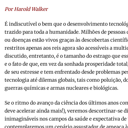
Por Harold Walker
É indiscutível o bem que o desenvolvimento tecnoló
trazido para toda a humanidade. Milhões de pessoas
ou doenças estão vivos graças às descobertas científi
restritos apenas aos reis agora são acessíveis a mult
discutido, entretanto, é o tamanho do estrago que 
e o fato de que, em vez da sonhada prosperidade total
de seu estresse e tem enfrentado desde problemas pes
tecnologia até dilemas globais, tais como poluição, 
guerras químicas e armas nucleares e biológicas.
Se o ritmo do avanço da ciência dos últimos anos con
deve acelerar ainda mais!), veremos descortinar-se d
inimagináveis nos campos da saúde e expectativa de v
contemplaremos um cenário assustador de ameaça à