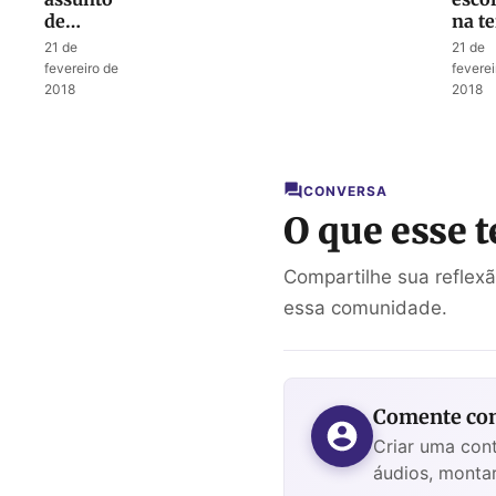
de
na te
família,
de
21 de
21 de
não de
nin
fevereiro de
feverei
escola”
2018
2018
CONVERSA
O que esse t
Compartilhe sua reflex
essa comunidade.
Comente com
Criar uma cont
áudios, montar