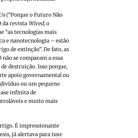
Us
(“Porque o Futuro Não
0 da revista
Wired
, o
ue “as tecnologias mais
ca e nanotecnologia – estão
o de extinção”. De fato, as
0 não se comparam a essa
de destruição. Isso porque,
orte apoio governamental ou
indivíduo ou um pequeno
ase infinita de
ntroláveis e muito mais
rtigo. É impressionante
s, já alertava para isso: