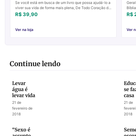
Se você está em busca de um livro que possa ajudá-lo a
Geral
viver sua vida de forma mais plena, De Todo Coração de
Bíbli
Eitan Shishkoff é a escolha certa. Este livro é...
dele 
R$ 39,90
R$ 
Ver na loja
Ver n
Continue lendo
Levar
Educ
água é
se f
levar vida
casa
21 de
21 de
fevereiro de
feverei
2018
2018
“Sexo é
Seme
assunto
esco