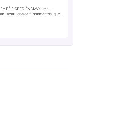
 FÉ E OBEDIÊNCIAVolume I -
istã Destruídos os fundamentos, que
o? Salmos 11.3 Temos o prazer de