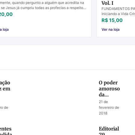
Vol. I
mente, quando pergunto a alguém que acredita na
a se Jesus já cumpriu todas as profecias a respeito
FUNDAMENTOS PARA
nas Escrituras,a pessoa responde que sim. ...
20,00
Iniciando a Vida Cr
poderá fazer o just
R$ 15,00
apresen...
a loja
Ver na loja
ação
O poder
az em
amoroso
da
palavra
21 de
“não”
ro de
fevereiro de
2018
ntes
Editorial
ndidas
79