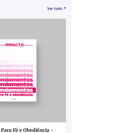
Ver tudo
↗
ara Fé e Obediência -