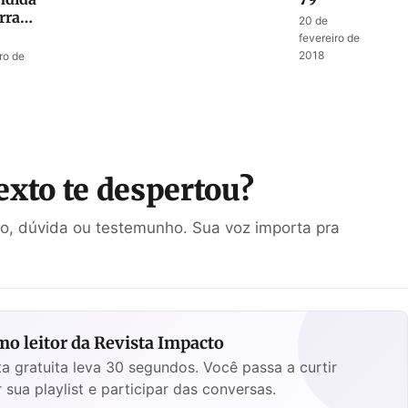
rra
20 de
fevereiro de
guém
2018
ro de
exto te despertou?
ão, dúvida ou testemunho. Sua voz importa pra
o leitor da Revista Impacto
a gratuita leva 30 segundos. Você passa a curtir
 sua playlist e participar das conversas.