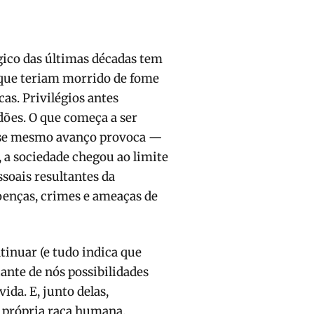
gico das últimas décadas tem
 que teriam morrido de fome
cas. Privilégios antes
idões. O que começa a ser
esse mesmo avanço provoca —
, a sociedade chegou ao limite
soais resultantes da
doenças, crimes e ameaças de
tinuar (e tudo indica que
iante de nós possibilidades
ida. E, junto delas,
 própria raça humana.