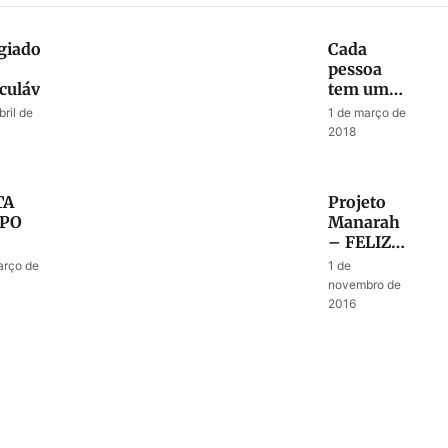
giados:
Cada
pessoa
culável
tem um
chamado
bril de
1 de março de
específico
2018
de Deus
TA
Projeto
PO
Manarah
– FELIZ
UGIADOS…
ANO
arço de
1 de
NOVO…
novembro de
2016