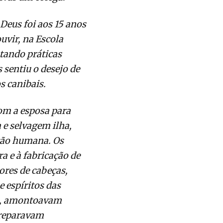
Deus foi aos 15 anos
uvir, na Escola
tando práticas
s sentiu o desejo de
s canibais.
om a esposa para
 e selvagem ilha,
ação humana. Os
a e à fabricação de
res de cabeças,
e espíritos das
s, amontoavam
preparavam