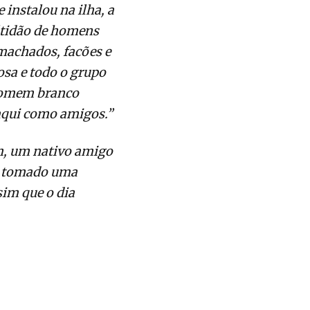
instalou na ilha, a
ltidão de homens
machados, facões e
sa e todo o grupo
homem branco
aqui como amigos.”
m, um nativo amigo
am tomado uma
sim que o dia