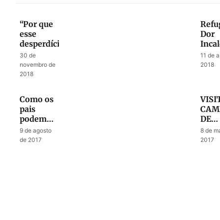
“Por que
Refu
esse
Dor
desperdício?”
Incal
30 de
11 de a
novembro de
2018
2018
Como os
VISI
pais
CAM
podem
DE
levar seus
REF
9 de agosto
8 de m
filhos a
de 2017
2017
Cristo