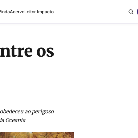
Vinda
Acervo
Leitor Impacto
ntre os
 obedeceu ao perigoso
da Oceania