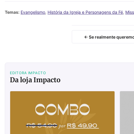
Temas:
Evangelismo
,
História da Igreja e Personagens da Fé
,
Mis
← Se realmente querem
EDITORA IMPACTO
Da loja Impacto