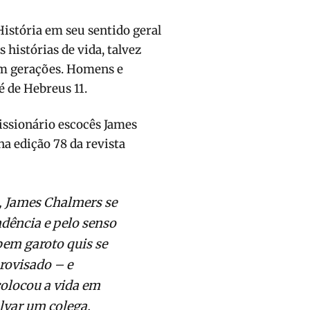
História em seu sentido geral
 histórias de vida, talvez
am gerações. Homens e
é de Hebreus 11.
issionário escocês James
na edição 78 da revista
, James Chalmers se
dência e pelo senso
bem garoto quis se
rovisado – e
colocou a vida em
lvar um colega.