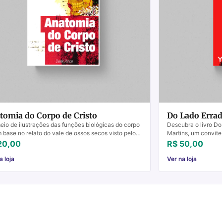
tomia do Corpo de Cristo
Do Lado Errad
eio de ilustrações das funções biológicas do corpo
Descubra o livro Do
 base no relato do vale de ossos secos visto pelo
Martins, um convite
ta Ezequiel, o autor revela como Deus est...
Compre já!
20,00
R$ 50,00
a loja
Ver na loja