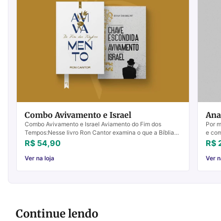
Combo Avivamento e Israel
Ana
Combo Avivamento e Israel Aviamento do Fim dos
Por m
Tempos:Nesse livro Ron Cantor examina o que a Bíblia
e com
diz sobre o avivamento do fim dos tempos.“De fato, tudo
profe
R$ 54,90
R$ 
i...
Ver na loja
Ver n
Continue lendo