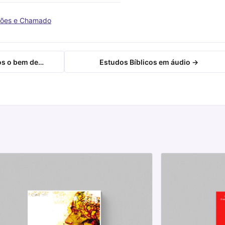
sões e Chamado
os o bem de…
Estudos Bíblicos em áudio →