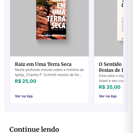
Raiz em Uma Terra Seca
O Sentido Prof
Festas de Israe
Neste profundo estudo sobre a história da
Igreja, Charles P. Schmitt mostra de forma
Descubra o significa
crítica dois pontos de vista sobre a
R$ 25,00
Israel e seu cumprim
situação atual da morada de Deus. A...
história e na Igreja.
R$ 35,00
fortaleça sua fé hoje
Ver na loja
Ver na loja
Continue lendo