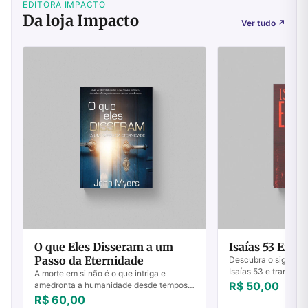
EDITORA IMPACTO
Da loja Impacto
Ver tudo
↗
O que Eles Disseram a um
Isaías 53 Expl
Passo da Eternidade
Descubra o significa
Isaías 53 e transfo
A morte em si não é o que intriga e
Deus. Compre Isaías
R$ 50,00
amedronta a humanidade desde tempos
comece sua jornada 
imemoriais, e sim o mistério que paira
R$ 60,00