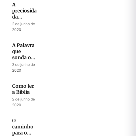
A
preciosidade
da
Palavra
2 de junho de
de Deus
2020
A Palavra
que
sonda o
coração
2 de junho de
2020
Como ler
a Bíblia
2 de junho de
2020
O
caminho
para o