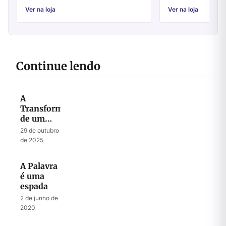
sobre ela: há ou não vida após a morte? O
que ...
Ver na loja
Ver na loja
Continue lendo
A
Transformação
de um
Fardo em
29 de outubro
Canção
de 2025
A Palavra
é uma
espada
2 de junho de
2020