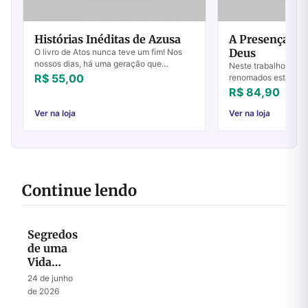
Histórias Inéditas de Azusa
A Presença Re
Deus
O livro de Atos nunca teve um fim! Nos
nossos dias, há uma geração que
Neste trabalho escla
pergunta: Onde estão aquelas coisas
R$ 55,00
renomados estudiosos
maravilhosas que os nossos
Hays, apresentam u
R$ 84,90
antepassados nos contar...
convincente sobre a 
Eles revelam...
Ver na loja
Ver na loja
Continue lendo
Segredos
de uma
Vida
Abençoada
24 de junho
por Deus
de 2026