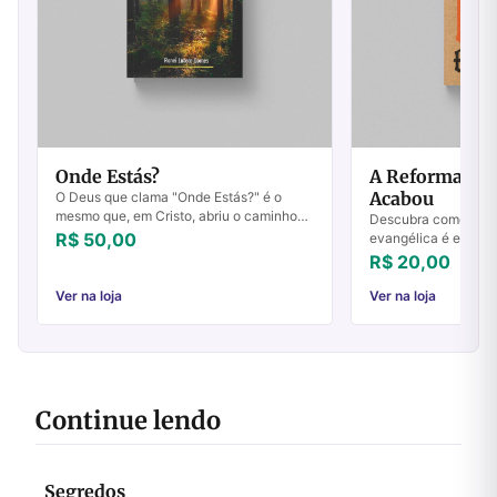
Onde Estás?
A Reforma da 
Acabou
O Deus que clama "Onde Estás?" é o
mesmo que, em Cristo, abriu o caminho
Descubra como a ref
para que possamos voltar ao"jardim' - ao
R$ 50,00
evangélica é essenci
"Lugar do Encontro" - ao lugar de
autoridade original.
R$ 20,00
comunhão ...
hoje!
Ver na loja
Ver na loja
Continue lendo
Segredos