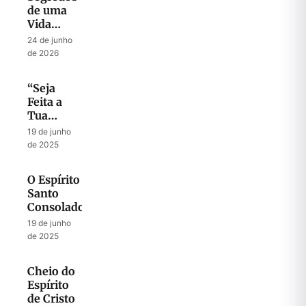
de uma
Vida
Abençoada
24 de junho
por Deus
de 2026
“Seja
Feita a
Tua
Vontade”
19 de junho
de 2025
O Espírito
Santo
Consolador
19 de junho
de 2025
Cheio do
Espírito
de Cristo