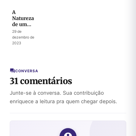
A
Natureza
de um
Avivamento
29 de
Enviado
dezembro de
por Deus
2023
CONVERSA
31 comentários
Junte-se à conversa. Sua contribuição
enriquece a leitura pra quem chegar depois.