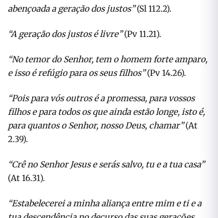
abençoada a geração dos justos”
(Sl 112.2).
“A geração dos justos é livre”
(Pv 11.21).
“No temor do Senhor, tem o homem forte amparo,
e isso é refúgio para os seus filhos”
(Pv 14.26).
“Pois para vós outros é a promessa, para vossos
filhos e para todos os que ainda estão longe, isto é,
para quantos o Senhor, nosso Deus, chamar”
(At
2.39).
“Crê no Senhor Jesus e serás salvo, tu e a tua casa”
(At 16.31).
“Estabelecerei a minha aliança entre mim e ti e a
tua descendência no decurso das suas gerações,