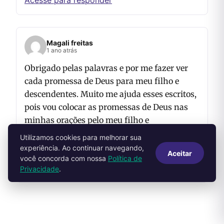
Magali freitas
1 ano atrás
Obrigado pelas palavras e por me fazer ver
cada promessa de Deus para meu filho e
descendentes. Muito me ajuda esses escritos,
pois vou colocar as promessas de Deus nas
minhas orações pelo meu filho e
descendentes..Trabalho maravilhoso o de
Utilizamos cookies para melhorar sua
vocês. Obrigado.
experiência. Ao continuar navegando,
Aceitar
você concorda com nossa
Política de
Acesse para responder
Privacidade
.