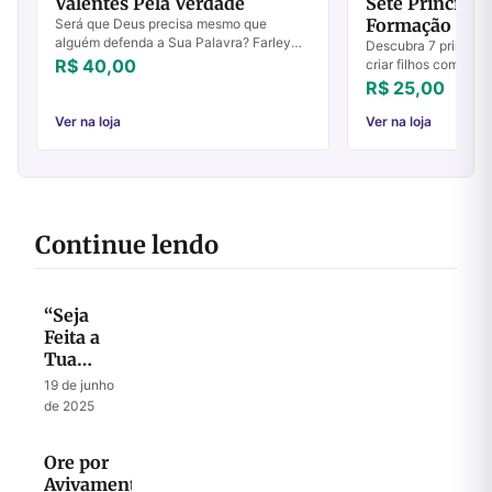
Valentes Pela Verdade
Sete Princípio
Formação da F
Será que Deus precisa mesmo que
alguém defenda a Sua Palavra? Farley
Descubra 7 princípi
Labatut defende que a questão não é se
R$ 40,00
criar filhos com bas
Deus precisa, mas se Ele deseja que
Aprenda com a exper
R$ 25,00
defendamos as...
autor.
Ver na loja
Ver na loja
Continue lendo
“Seja
Feita a
Tua
Vontade”
19 de junho
de 2025
Ore por
Avivamento