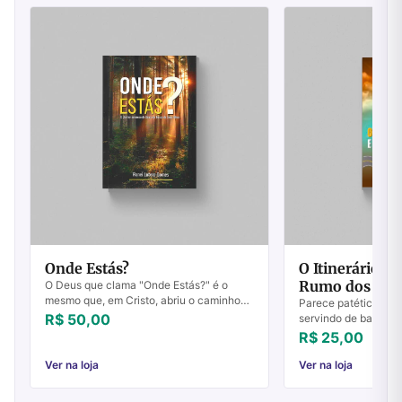
Onde Estás?
O Itinerário de
Rumo dos Gen
O Deus que clama "Onde Estás?" é o
mesmo que, em Cristo, abriu o caminho
Parece patético imag
para que possamos voltar ao"jardim' - ao
R$ 50,00
servindo de base par
"Lugar do Encontro" - ao lugar de
ministério como o fe
R$ 25,00
comunhão ...
encarnação. A prátic
Ver na loja
Ver na loja