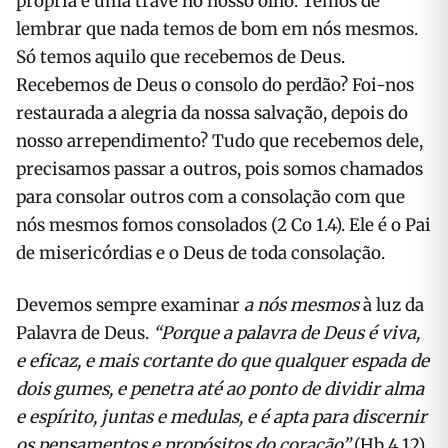
própria é uma trave no nosso olho. Temos de
lembrar que nada temos de bom em nós mesmos.
Só temos aquilo que recebemos de Deus.
Recebemos de Deus o consolo do perdão? Foi-nos
restaurada a alegria da nossa salvação, depois do
nosso arrependimento? Tudo que recebemos dele,
precisamos passar a outros, pois somos chamados
para consolar outros com a consolação com que
nós mesmos fomos consolados (2 Co 1.4). Ele é o Pai
de misericórdias e o Deus de toda consolação.
Devemos sempre examinar
a nós mesmos
à luz da
Palavra de Deus.
“Porque a palavra de Deus é viva,
e eficaz, e mais cortante do que qualquer espada de
dois gumes, e penetra até ao ponto de dividir alma
e espírito, juntas e medulas, e é apta para discernir
os pensamentos e propósitos do coração”
(Hb 4.12).