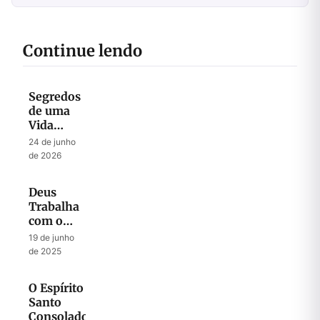
Continue lendo
Segredos
de uma
Vida
Abençoada
24 de junho
por Deus
de 2026
Deus
Trabalha
com o
Quebrantado
19 de junho
de 2025
O Espírito
Santo
Consolador