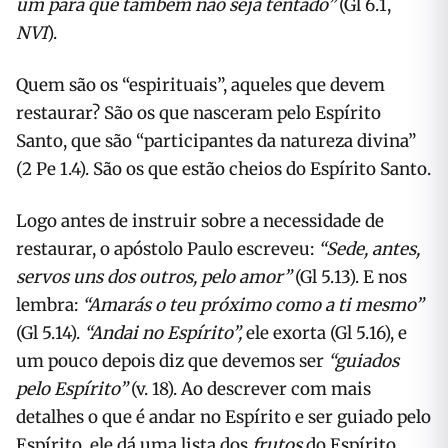
um para que também não seja tentado”
(Gl 6.1,
NVI
).
Quem são os “espirituais”, aqueles que devem
restaurar? São os que nasceram pelo Espírito
Santo, que são “participantes da natureza divina”
(2 Pe 1.4). São os que estão cheios do Espírito Santo.
Logo antes de instruir sobre a necessidade de
restaurar, o apóstolo Paulo escreveu:
“Sede, antes,
servos uns dos outros, pelo amor”
(Gl 5.13). E nos
lembra:
“Amarás o teu próximo como a ti mesmo”
(Gl 5.14).
“Andai no Espírito”,
ele exorta (Gl 5.16), e
um pouco depois diz que devemos ser
“guiados
pelo Espírito”
(v. 18). Ao descrever com mais
detalhes o que é andar no Espírito e ser guiado pelo
Espírito, ele dá uma lista dos
frutos
do Espírito,