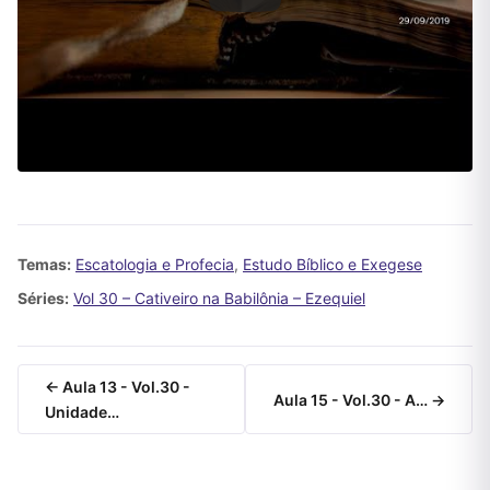
Temas:
Escatologia e Profecia
,
Estudo Bíblico e Exegese
Séries:
Vol 30 – Cativeiro na Babilônia – Ezequiel
← Aula 13 - Vol.30 -
Aula 15 - Vol.30 - A… →
Unidade…