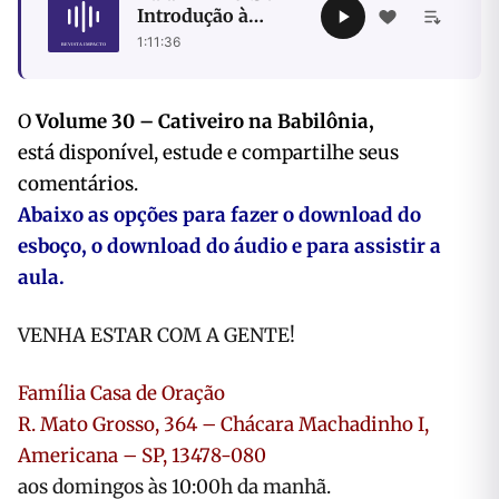
Introdução à
profecia sobre a
1:11:36
batalha final
O
Volume 30 – Cativeiro na Babilônia,
está disponível, estude e compartilhe seus
comentários.
Abaixo as opções para fazer o download do
esboço, o download do áudio e para assistir a
aula.
VENHA ESTAR COM A GENTE!
Família Casa de Oração
R. Mato Grosso, 364 – Chácara Machadinho I,
Americana – SP, 13478-080
aos domingos às 10:00h da manhã.