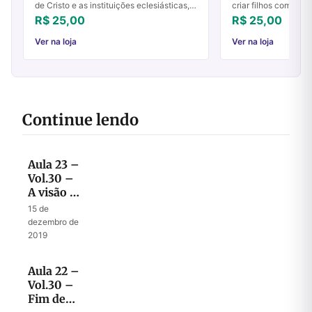
de Cristo e as instituições eclesiásticas,
criar filhos com bas
numa tentativa de apresentar a ligação e
Aprenda com a exper
R$ 25,00
R$ 25,00
a distinção entre ambos. No cen...
autor.
Ver na loja
Ver na loja
Continue lendo
Aula 23 –
Vol.30 –
A visão de
Ezequiel
15 de
comparada
dezembro de
com
2019
Moisés e
Apocalipse
Aula 22 –
Vol.30 –
Fim de