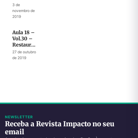
templo
3 de
com o
novembro de
retorno
2019
da glória
de Deus
Aula 18 –
Vol.30 –
Restauração
depende
27 de outubro
do
de 2019
derramamento
do
Espírito
NEWSLETTER
Receba a Revista Impacto no seu
email