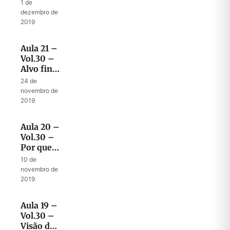
mistura e
1 de
contaminação
dezembro de
2019
Aula 21 –
Vol.30 –
Alvo final
do plano
24 de
de Deus
novembro de
na visão
2019
de
Ezequiel
Aula 20 –
Vol.30 –
Por que
Deus deu
10 de
a visão do
novembro de
templo
2019
para
Ezequiel
Aula 19 –
Vol.30 –
Visão do