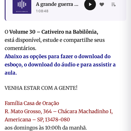
A grande guerra e
os eventos finais
1:08:48
O
Volume 30 – Cativeiro na Babilônia,
está disponível, estude e compartilhe seus
comentários.
Abaixo as opções para fazer o download do
esboço, o download do áudio e para assistir a
aula.
VENHA ESTAR COM A GENTE!
Família Casa de Oração
R. Mato Grosso, 364 – Chácara Machadinho I,
Americana – SP, 13478-080
aos domingos às 10:00h da manhã.