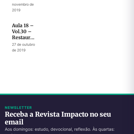
com o
novembro de
retorno
2019
da glória
de Deus
Aula 18 –
Vol.30 –
Restauração
depende
27 de outubro
do
de 2019
derramamento
do
Espírito
NEWSLETTER
Receba a Revista Impacto no seu
email
Aos domingos: estudo, devocional, reflexão. Às quartas: