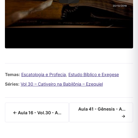
Temas:
Escatologia e Profecia
,
Estudo Bíblico e Exegese
Séries:
Vol 30 – Cativeiro na Babilônia – Ezequiel
Aula 41 - Gênesis - A…
← Aula 16 - Vol.30 - A…
→