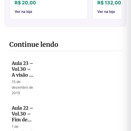
Pai de todos e de tudo. Com o passar do
origem tão somente
R$ 20,00
R$ 132,00
tempo, esse atributo de Deus como Pai,
Ele. Este livro despe
em ...
Ver na loja
Ver na loja
Continue lendo
Aula 23 –
Vol.30 –
A visão de
Ezequiel
15 de
comparada
dezembro de
com
2019
Moisés e
Apocalipse
Aula 22 –
Vol.30 –
Fim de
mistura e
1 de