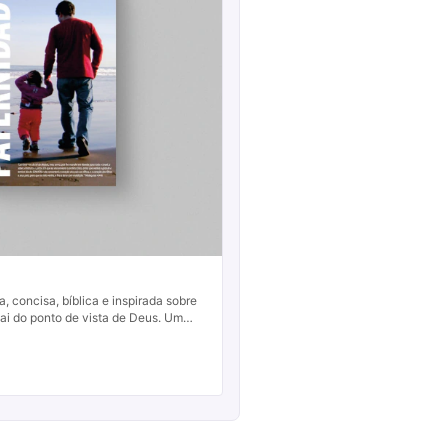
, concisa, bíblica e inspirada sobre
pai do ponto de vista de Deus. Um
el para todos os pais, jove...