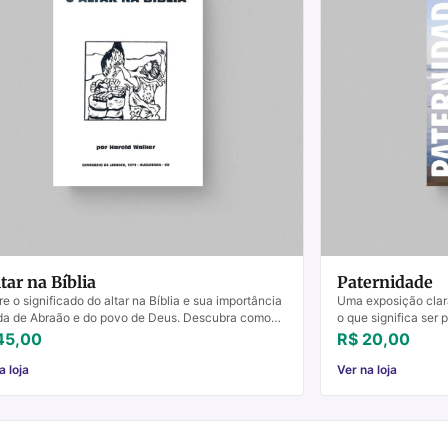
tar na Bíblia
Paternidade
re o significado do altar na Bíblia e sua importância
Uma exposição clara
da de Abraão e do povo de Deus. Descubra como
o que significa ser 
tar altares hoje.
clássico indispensáv
45,00
R$ 20,00
a loja
Ver na loja