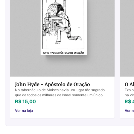
John Hyde - Apóstolo de Oração
O Al
No tabernáculo de Moises havia um lugar tão sagrado
Explo
que de todos os milhares de Israel somente um único
na vi
homem tinha permissão de entrar ali; e mesmo este
levan
R$ 15,00
R$ 
hom...
Ver na loja
Ver n