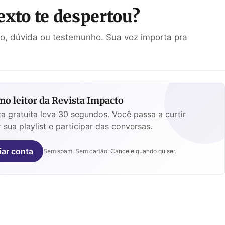
exto te despertou?
ão, dúvida ou testemunho. Sua voz importa pra
o leitor da Revista Impacto
a gratuita leva 30 segundos. Você passa a curtir
 sua playlist e participar das conversas.
iar conta
Sem spam. Sem cartão. Cancele quando quiser.