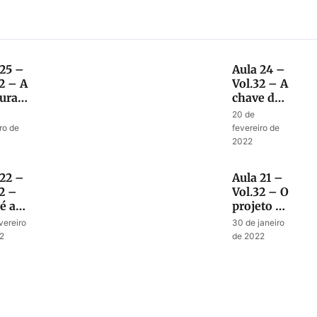
 25 –
Aula 24 –
2 – A
Vol.32 – A
auração
chave da
santificação
20 de
agem
e da
ro de
fevereiro de
avi
contaminação
2022
 22 –
Aula 21 –
2 –
Vol.32 – O
é a
projeto de
a da
restauração
vereiro
30 de janeiro
nda
da
2
de 2022
perspectiva
de Deus