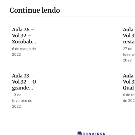
Continue lendo
Aula 26 –
Aula
Vol.32 –
Vol.3
Zorobabel
rest
como
da
6 de março de
27 de
anel de
linh
2022
feverei
selar nas
de D
2022
mãos de
Deus
Aula 23 –
Aula
Vol.32 – O
Vol.3
grande
Qual 
abalo
glóri
13 de
6 de fe
Segu
fevereiro de
de 202
Casa
2022
CONVERSA