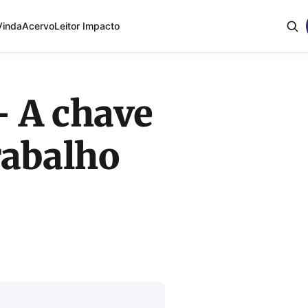
Vinda
Acervo
Leitor Impacto
– A chave
rabalho