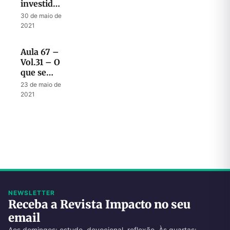
investida
final do
30 de maio de
anticristo
2021
Aula 67 –
Vol.31 – O
que se
espera
23 de maio de
dos
2021
sábios
durante a
tribulação
NEWSLETTER
Receba a Revista Impacto no seu
email
Aos domingos: estudo, devocional, reflexão. Às quartas: