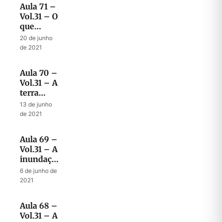
Aula 71 –
Vol.31 – O
que
acontecerá
20 de junho
no final
de 2021
da
tribulação
Aula 70 –
Vol.31 – A
terra
gloriosa e
13 de junho
o tempo
de 2021
determinado
do fim
Aula 69 –
Vol.31 – A
inundação
no tempo
6 de junho de
do fim
2021
Aula 68 –
Vol.31 – A