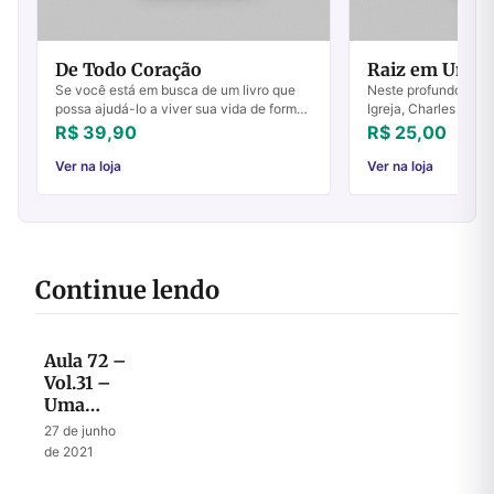
De Todo Coração
Raiz em Uma T
Se você está em busca de um livro que
Neste profundo estud
possa ajudá-lo a viver sua vida de forma
Igreja, Charles P. S
mais plena, De Todo Coração de Eitan
crítica dois pontos d
R$ 39,90
R$ 25,00
Shishkoff é a escolha certa. Este livro é...
situação atual da mo
Ver na loja
Ver na loja
Continue lendo
Aula 72 –
Vol.31 –
Uma
visão
27 de junho
selada até
de 2021
o fim