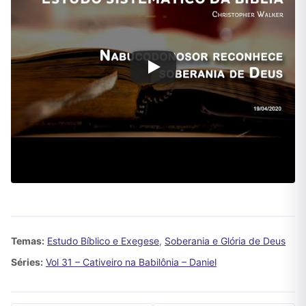
Temas:
Estudo Bíblico e Exegese
,
Soberania e Glória de Deus
Séries:
Vol 31 – Cativeiro na Babilônia – Daniel