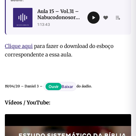
Aula 15 – Vol.31 –
Nabucodonosor
reconhece
1:13:43
soberania de Deus
Clique aqui
para fazer o download do esboço
correspondente a essa aula.
Baixar
Ouvir
19/04/20 – Daniel 3 –
do áudio.
Vídeos / YouTube: