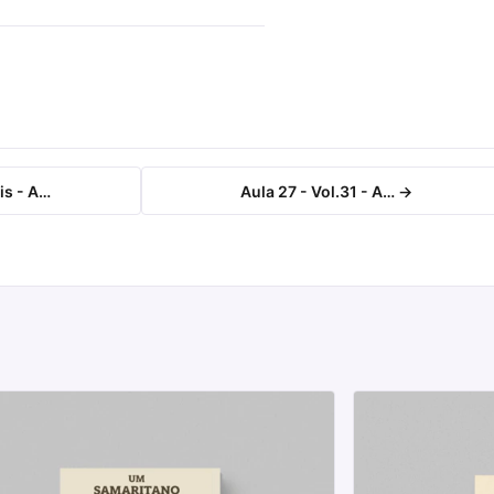
is - A…
Aula 27 - Vol.31 - A… →