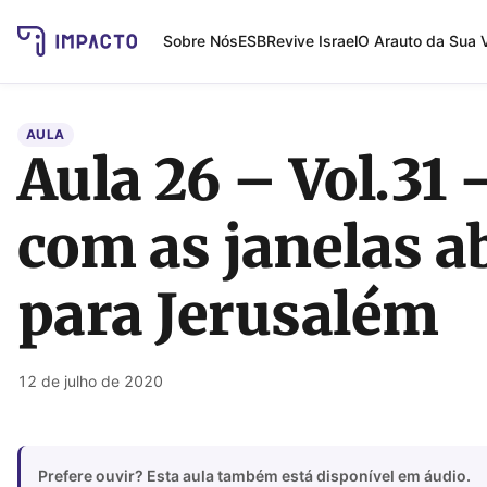
Sobre Nós
ESB
Revive Israel
O Arauto da Sua 
AULA
Aula 26 – Vol.31 
com as janelas a
para Jerusalém
12 de julho de 2020
Prefere ouvir? Esta aula também está disponível em áudio.