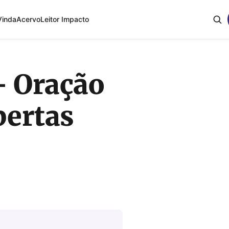
Vinda
Acervo
Leitor Impacto
– Oração
bertas