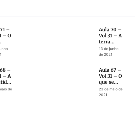
 71 –
Aula 70 –
1 – O
Vol.31 – A
terra
tecerá
gloriosa e
junho
13 de junho
nal
o tempo
1
de 2021
determinado
lação
do fim
 68 –
Aula 67 –
1 – A
Vol.31 – O
tida
que se
 do
espera
maio de
23 de maio de
risto
dos
2021
sábios
durante a
tribulação