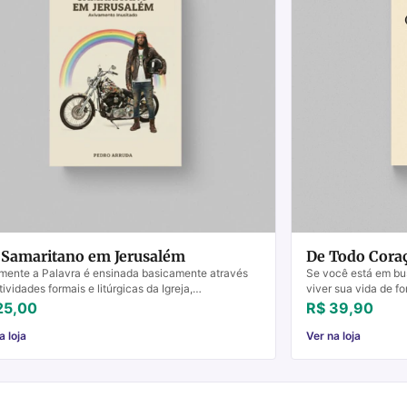
Samaritano em Jerusalém
De Todo Cora
mente a Palavra é ensinada basicamente através
Se você está em bus
tividades formais e litúrgicas da Igreja,
viver sua vida de f
ialmente pelas diversas modalidades de
Eitan Shishkoff é a e
25,00
R$ 39,90
ções, for...
a loja
Ver na loja