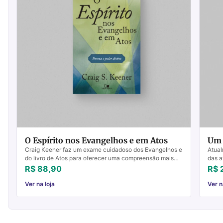
O Espírito nos Evangelhos e em Atos
Um 
Craig Keener faz um exame cuidadoso dos Evangelhos e
Atual
do livro de Atos para oferecer uma compreensão mais
das a
ampla do significado do Espírito Santo na vida dos p...
espec
R$ 88,90
R$ 
prega
Ver na loja
Ver n