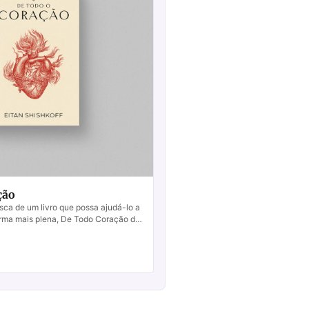
ção
ca de um livro que possa ajudá-lo a
orma mais plena, De Todo Coração de
scolha certa. Este livro é...