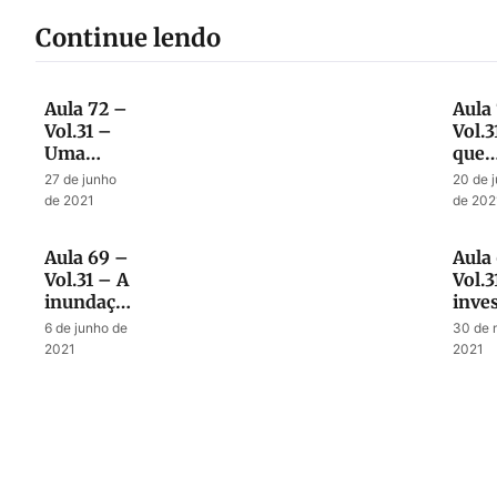
Continue lendo
Aula 72 –
Aula
Vol.31 –
Vol.3
Uma
que
visão
acon
27 de junho
20 de 
selada até
no fi
de 2021
de 202
o fim
da
tribu
Aula 69 –
Aula
Vol.31 – A
Vol.3
inundação
inves
no tempo
final
6 de junho de
30 de 
do fim
antic
2021
2021