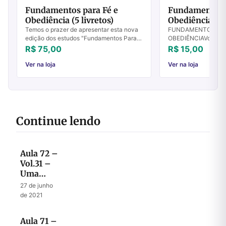
Fundamentos para Fé e
Fundamentos P
Obediência (5 livretos)
Obediência - Vo
Temos o prazer de apresentar esta nova
FUNDAMENTOS PAR
edição dos estudos "Fundamentos Para
OBEDIÊNCIAVolume I
Fé e Obediência". Desde a primeira
Relacionamento Entr
R$ 75,00
R$ 15,00
edição em 1979 essa série de estudos
os fundamentos, que
tem servi...
justo? Salmos 11.3 T
Ver na loja
Ver na loja
Continue lendo
Aula 72 –
Vol.31 –
Uma
visão
27 de junho
selada até
de 2021
o fim
Aula 71 –