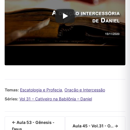
Temas:
Escatologia e Profecia
,
Oração e Intercessão
Séries:
Vol 31 – Cativeiro na Babilônia – Daniel
← Aula 53 - Gênesis -
Aula 45 - Vol.31 - O… →
Deus…