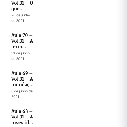
Vol.31 – O
que
acontecerá
20 de junho
no final
de 2021
da
tribulação
Aula 70 –
Vol.31 – A
terra
gloriosa e
13 de junho
o tempo
de 2021
determinado
do fim
Aula 69 –
Vol.31 – A
inundação
no tempo
6 de junho de
do fim
2021
Aula 68 –
Vol.31 – A
investida