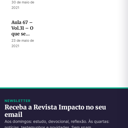
final do
30 de maio de
anticristo
2021
Aula 67 –
Vol.31 – O
que se
espera
23 de maio de
dos
2021
sábios
durante a
tribulação
NEWSLETTER
Receba a Revista Impacto no seu
email
Aos domingos: estudo, devocional, reflexão. Às quartas:
notícias, testemunhos e novidades. Sem spam.