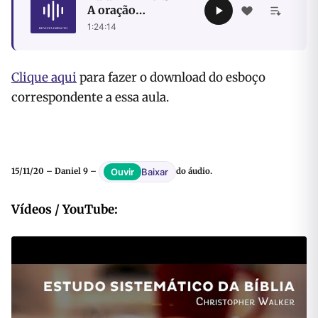
A oração
intercessória de
1:24:14
Daniel
Clique aqui
para fazer o download do esboço
correspondente a essa aula.
Baixar
Ouvir
15/11/20 – Daniel 9 –
do áudio.
Vídeos / YouTube: