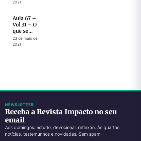
anticristo
2021
Aula 67 –
Vol.31 – O
que se
espera
23 de maio de
dos
2021
sábios
durante a
tribulação
NEWSLETTER
Receba a Revista Impacto no seu
email
Aos domingos: estudo, devocional, reflexão. Às quartas:
notícias, testemunhos e novidades. Sem spam.