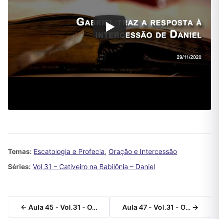
Temas:
Escatologia e Profecia
,
Oração e Intercessão
Séries:
Vol 31 – Cativeiro na Babilônia – Daniel
← Aula 45 - Vol.31 - O…
Aula 47 - Vol.31 - O… →