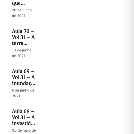
que
acontecerá
20 de junho
no final
de 2021
da
tribulação
Aula 70 –
Vol.31 – A
terra
gloriosa e
13 de junho
o tempo
de 2021
determinado
do fim
Aula 69 –
Vol.31 – A
inundação
no tempo
6 de junho de
do fim
2021
Aula 68 –
Vol.31 – A
investida
final do
30 de maio de