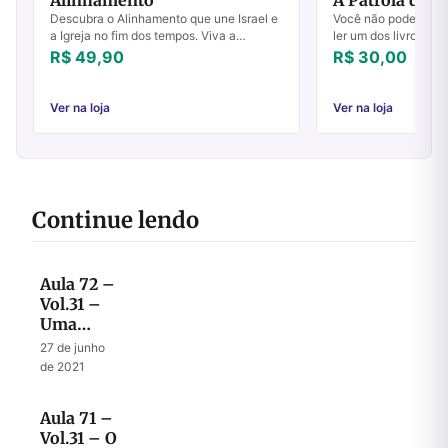
Alinhamento
A Patrola de D
Descubra o Alinhamento que une Israel e
Você não pode perde
a Igreja no fim dos tempos. Viva a
ler um dos livros ma
restauração da fé abraâmica e o
anos do ministério de
R$ 49,90
R$ 30,00
avivamento profético.
por John Walker e sua
Ver na loja
Ver na loja
Continue lendo
Aula 72 –
Vol.31 –
Uma
visão
27 de junho
selada até
de 2021
o fim
Aula 71 –
Vol.31 – O