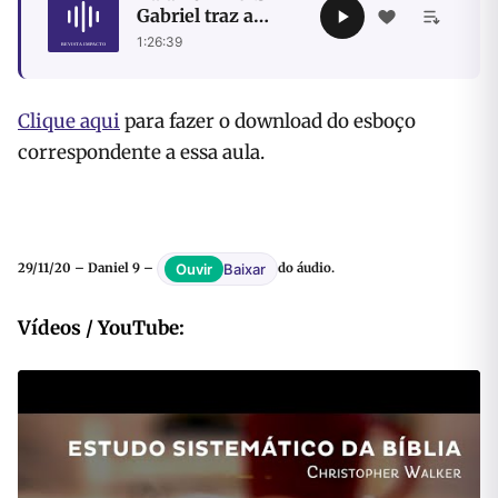
Gabriel traz a
resposta à
1:26:39
intercessão de
Daniel
Clique aqui
para fazer o download do esboço
correspondente a essa aula.
Baixar
Ouvir
29/11/20 – Daniel 9 –
do áudio.
Vídeos / YouTube: