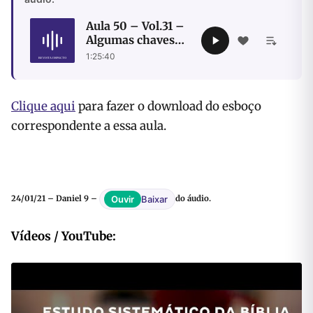
Aula 50 – Vol.31 –
Algumas chaves
para entender as
1:25:40
Setenta Semanas
Clique aqui
para fazer o download do esboço
correspondente a essa aula.
Baixar
Ouvir
24/01/21 – Daniel 9 –
do áudio.
Vídeos / YouTube: