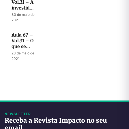
Vol.31 – A
investida
final do
30 de maio de
anticristo
2021
Aula 67 –
Vol.31 – O
que se
espera
23 de maio de
dos
2021
sábios
durante a
tribulação
NEWSLETTER
Receba a Revista Impacto no seu
email