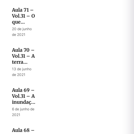
Aula 71 –
Vol.31 – O
que
acontecerá
20 de junho
no final
de 2021
da
tribulação
Aula 70 –
Vol.31 – A
terra
gloriosa e
13 de junho
o tempo
de 2021
determinado
do fim
Aula 69 –
Vol.31 – A
inundação
no tempo
6 de junho de
do fim
2021
Aula 68 –