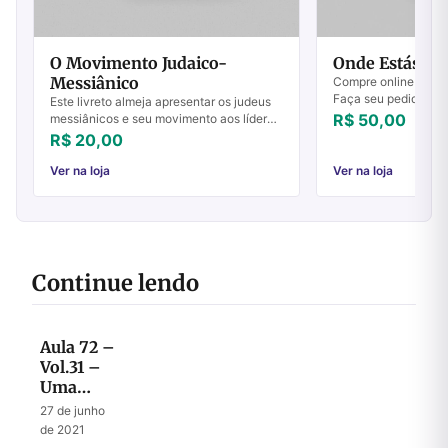
O Movimento Judaico-
Onde Estás?
Messiânico
Compre online Onde
Faça seu pedido e p
Este livreto almeja apresentar os judeus
R$ 50,00
messiânicos e seu movimento aos líderes
e teólogos cristãos que buscam
R$ 20,00
informações sobre esse mover: Quem
são os Ju...
Ver na loja
Ver na loja
Continue lendo
Aula 72 –
Vol.31 –
Uma
visão
27 de junho
selada até
de 2021
o fim