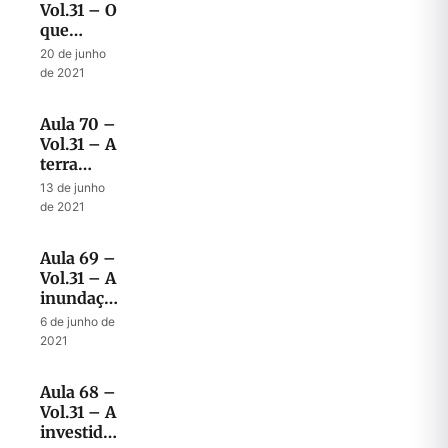
Vol.31 – O
que
acontecerá
20 de junho
no final
de 2021
da
tribulação
Aula 70 –
Vol.31 – A
terra
gloriosa e
13 de junho
o tempo
de 2021
determinado
do fim
Aula 69 –
Vol.31 – A
inundação
no tempo
6 de junho de
do fim
2021
Aula 68 –
Vol.31 – A
investida