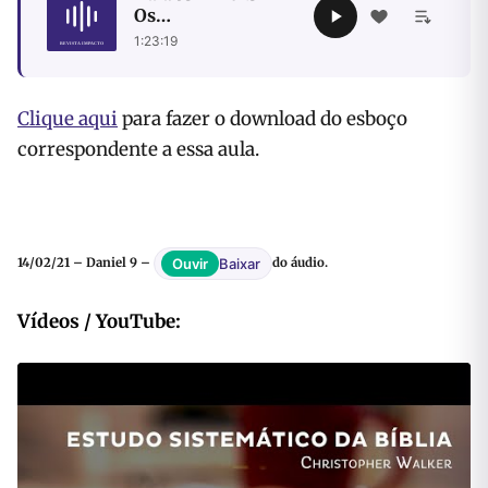
Os
acontecimentos da
1:23:19
Septuagésima
Semana
Clique aqui
para fazer o download do esboço
correspondente a essa aula.
Baixar
Ouvir
14/02/21 – Daniel 9 –
do áudio.
Vídeos / YouTube: