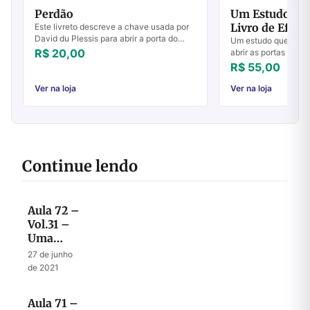
Perdão
Um Estudo Mic
Livro de Efési
Este livreto descreve a chave usada por
David du Plessis para abrir a porta do
Um estudo que serv
poderoso avivamento da renovação
R$ 20,00
abrir as portas par
carismática. Esta chave foi o perdão que
melhor deste livro m
R$ 55,00
ele ...
carta de Paulo aos 
para m...
Ver na loja
Ver na loja
Continue lendo
Aula 72 –
Vol.31 –
Uma
visão
27 de junho
selada até
de 2021
o fim
Aula 71 –