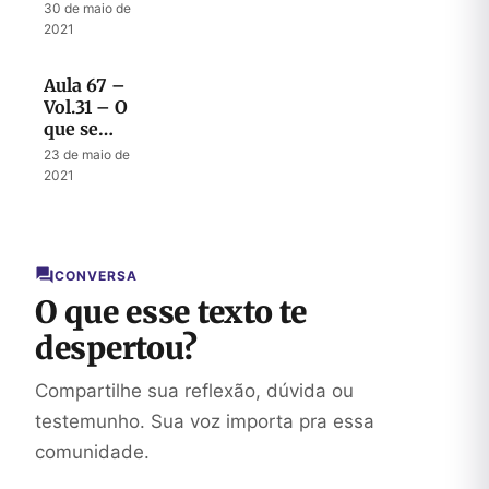
final do
30 de maio de
anticristo
2021
Aula 67 –
Vol.31 – O
que se
espera
23 de maio de
dos
2021
sábios
durante a
tribulação
CONVERSA
O que esse texto te
despertou?
Compartilhe sua reflexão, dúvida ou
testemunho. Sua voz importa pra essa
comunidade.