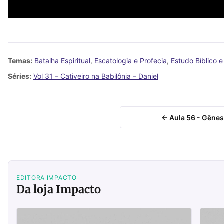
Temas:
Batalha Espiritual
,
Escatologia e Profecia
,
Estudo Bíblico 
Séries:
Vol 31 – Cativeiro na Babilônia – Daniel
← Aula 56 - Gênes
EDITORA IMPACTO
Da loja Impacto