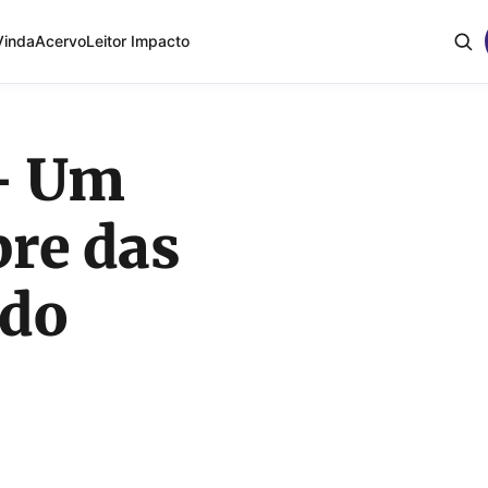
Vinda
Acervo
Leitor Impacto
 – Um
re das
ndo