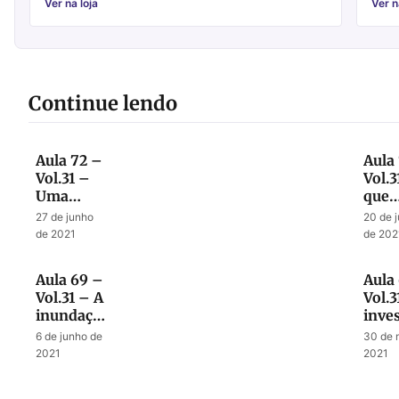
Ver na loja
Ver n
Continue lendo
Aula 72 –
Aula
Vol.31 –
Vol.3
Uma
que
visão
acon
27 de junho
20 de 
selada até
no fi
de 2021
de 202
o fim
da
tribu
Aula 69 –
Aula
Vol.31 – A
Vol.3
inundação
inves
no tempo
final
6 de junho de
30 de 
do fim
antic
2021
2021