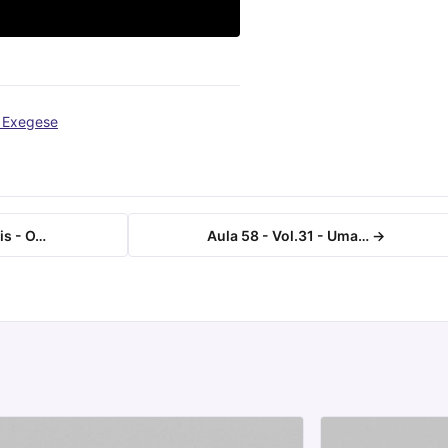
e Exegese
is - O…
Aula 58 - Vol.31 - Uma… →