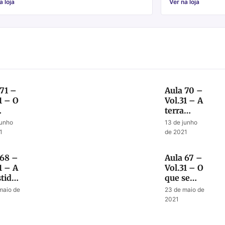
a loja
Ver na loja
 71 –
Aula 70 –
1 – O
Vol.31 – A
terra
tecerá
gloriosa e
junho
13 de junho
nal
o tempo
1
de 2021
determinado
lação
do fim
 68 –
Aula 67 –
1 – A
Vol.31 – O
tida
que se
 do
espera
maio de
23 de maio de
risto
dos
2021
sábios
durante a