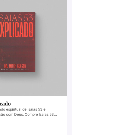
icado
do espiritual de Isaías 53 e
ação com Deus. Compre Isaías 53
sua jornada hoje!