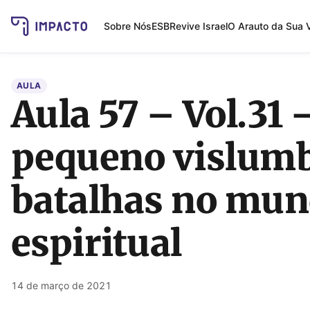
Sobre Nós
ESB
Revive Israel
O Arauto da Sua 
AULA
Aula 57 – Vol.31
pequeno vislumb
batalhas no mu
espiritual
14 de março de 2021