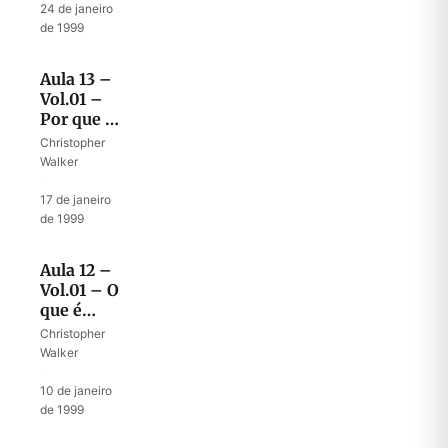
24 de janeiro
de 1999
Aula 13 –
Vol.01 –
Por que o
Deserto?
Christopher
Walker
·
17 de janeiro
de 1999
Aula 12 –
Vol.01 – O
que é
Canaã?
Christopher
Walker
·
10 de janeiro
de 1999