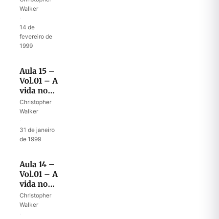
Walker
·
14 de
fevereiro de
1999
Aula 15 –
Vol.01 – A
vida no
deserto II
Christopher
Walker
·
31 de janeiro
de 1999
Aula 14 –
Vol.01 – A
vida no
deserto
Christopher
Walker
·