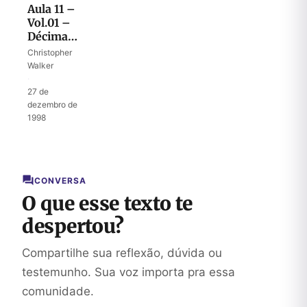
Aula 11 –
Vol.01 –
Décima
praga e a
Christopher
Páscoa
Walker
·
27 de
dezembro de
1998
CONVERSA
O que esse texto te
despertou?
Compartilhe sua reflexão, dúvida ou
testemunho. Sua voz importa pra essa
comunidade.