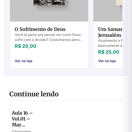
O Sofrimento de Deus
Um Samarita
Jerusalém
Você já parou pra pensar em como Deus
sofre com a divisão? Costumamos pensar
Atualmente a Palavr
num Deus impessoal, que está acima do
R$ 20,00
basicamente através
bem e do mal, acima do sofrimento, acima
formais e litúrgicas d
R$ 25,00
d...
especialmente pelas
modalidades de prega
Ver na loja
Ver na loja
Continue lendo
Aula 16 –
Vol.01 –
Mar
Vermelho
Christopher