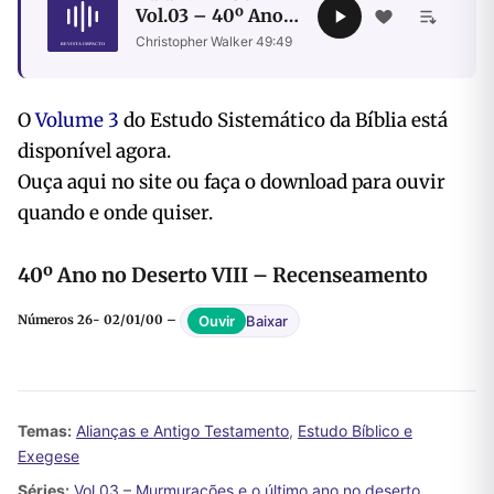
Vol.03 – 40º Ano
no Deserto VIII –
Christopher Walker
·
49:49
Recenseamento
O
Volume 3
do Estudo Sistemático da Bíblia está
disponível agora.
Ouça aqui no site ou faça o download para ouvir
quando e onde quiser.
40º Ano no Deserto VIII – Recenseamento
Baixar
Ouvir
Números 26- 02/01/00 –
Temas:
Alianças e Antigo Testamento
,
Estudo Bíblico e
Exegese
Séries:
Vol 03 – Murmurações e o último ano no deserto