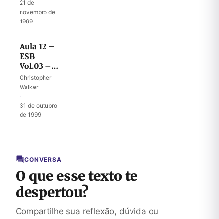
IV – Os
21 de
Inimigos
novembro de
III
1999
Aula 12 –
ESB
Vol.03 –
40º Ano
Christopher
no
Walker
Deserto
·
III – Os
31 de outubro
Inimigos
de 1999
II
CONVERSA
O que esse texto te
despertou?
Compartilhe sua reflexão, dúvida ou