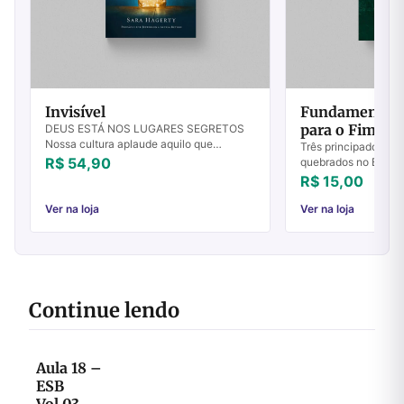
Invisível
Fundamentos 
para o Fim do
DEUS ESTÁ NOS LUGARES SEGRETOS
Nossa cultura aplaude aquilo que
4
Três principados qu
produzimos, aquilo que pode ser
R$ 54,90
quebrados no Brasil:
quantificado, aquilo que postamos nas
Religiosas - a manei
R$ 15,00
mídias sociais. Por iss...
eficaz de vencer seit
LENDO A BÍ...
Ver na loja
Ver na loja
Continue lendo
Aula 18 –
ESB