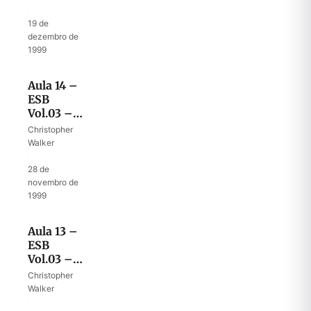
Deserto
·
VI – As
19 de
Duas
dezembro de
Armas de
1999
Balaão
Aula 14 –
ESB
Vol.03 –
40º Ano
Christopher
no
Walker
Deserto V
·
– Vitórias
28 de
nas
novembro de
Guerras
1999
Contra os
Amorreus
Aula 13 –
ESB
Vol.03 –
40º Ano
Christopher
no
Walker
Deserto
·