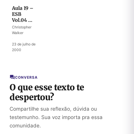
Aula 19 –
ESB
Vol.04 –
Segundo
Christopher
Batismo
Walker
·
23 de julho de
2000
CONVERSA
O que esse texto te
despertou?
Compartilhe sua reflexão, dúvida ou
testemunho. Sua voz importa pra essa
comunidade.