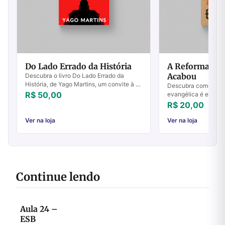
Do Lado Errado da História
A Reforma da 
Acabou
Descubra o livro Do Lado Errado da
História, de Yago Martins, um convite à fé
Descubra como a ref
renovada e reflexão profunda. Compre já!
R$ 50,00
evangélica é essenci
autoridade original.
R$ 20,00
hoje!
Ver na loja
Ver na loja
Continue lendo
Aula 24 –
ESB