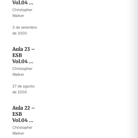
Vol.04 –
Conquistando
Christopher
Jericó
Walker
·
3 de setembro
de 2000
Aula 23 –
ESB
Vol.04 –
O
Christopher
significado
Walker
de Gilgal
·
27 de agosto
de 2000
Aula 22 –
ESB
Vol.04 –
Circuncisão
Christopher
II
Walker