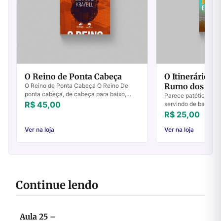
O Reino de Ponta Cabeça
O Itinerário de
Rumo dos Gen
O Reino de Ponta Cabeça O Reino De
ponta cabeça, de cabeça para baixo,
Parece patético imag
ao contrário, diferente, sem máscaras,
R$ 45,00
servindo de base par
revolucionário! Com excelente base
ministério como o fe
R$ 25,00
histórica e ...
encarnação. A prátic
Ver na loja
Ver na loja
Continue lendo
Aula 25 –