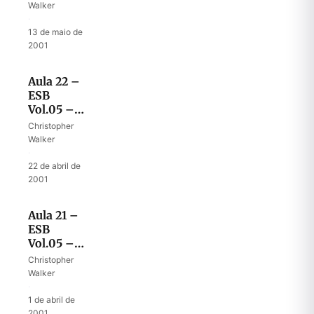
das duas
Walker
tribos e
·
meia
13 de maio de
2001
Aula 22 –
ESB
Vol.05 –
Fidelidade
Christopher
das duas
Walker
tribos e
·
meia
22 de abril de
2001
Aula 21 –
ESB
Vol.05 –
Cidades
Christopher
de
Walker
refúgio,
·
dos
1 de abril de
levitas
2001