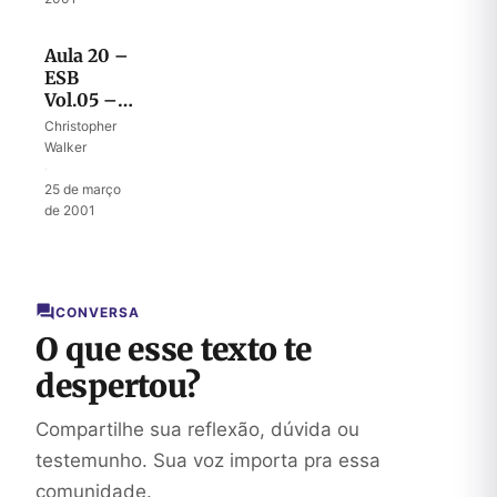
Aula 20 –
ESB
Vol.05 –
Herança
Christopher
de José
Walker
·
25 de março
de 2001
CONVERSA
O que esse texto te
despertou?
Compartilhe sua reflexão, dúvida ou
testemunho. Sua voz importa pra essa
comunidade.