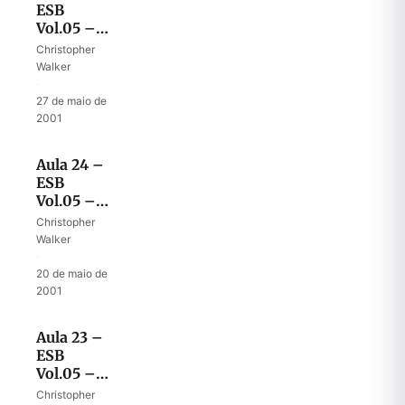
ESB
Vol.05 –
Despedida
Christopher
de Josué
Walker
II
·
27 de maio de
2001
Aula 24 –
ESB
Vol.05 –
Despedida
Christopher
de Josué I
Walker
·
20 de maio de
2001
Aula 23 –
ESB
Vol.05 –
O altar
Christopher