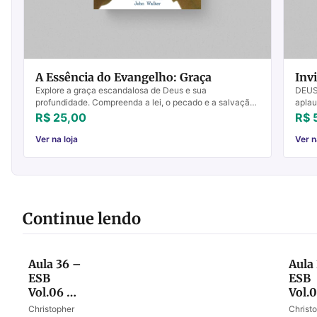
A Essência do Evangelho: Graça
Invi
Explore a graça escandalosa de Deus e sua
DEUS
profundidade. Compreenda a lei, o pecado e a salvação.
aplau
Adquira já e transforme sua fé!
quant
R$ 25,00
R$ 
Por is
Ver na loja
Ver n
Continue lendo
Aula 36 –
Aula
ESB
ESB
Vol.06 –
Vol.
Final do
O co
Christopher
Christ