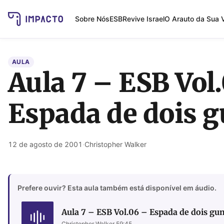
Sobre Nós
ESB
Revive Israel
O Arauto da Sua 
AULA
Aula 7 – ESB Vol
Espada de dois 
12 de agosto de 2001
·
Christopher Walker
Prefere ouvir? Esta aula também está disponível em áudio.
Aula 7 – ESB Vol.06 – Espada de dois gu
Christopher Walker
·
59:45