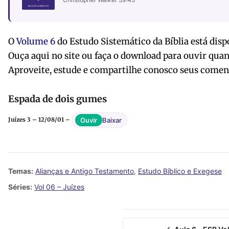
O
Volume 6
do Estudo Sistemático da Bíblia está disp
Ouça aqui no site ou faça o download para ouvir quan
Aproveite, estude e compartilhe conosco seus comen
Espada de dois gumes
Baixar
Ouvir
Juízes 3 – 12/08/01 –
Temas:
Alianças e Antigo Testamento
,
Estudo Bíblico e Exegese
Séries:
Vol 06 – Juízes