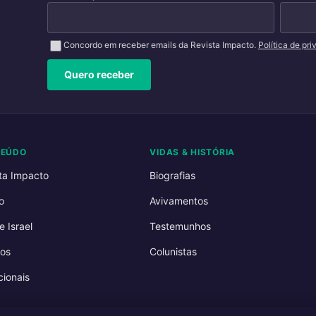
Concordo em receber emails da Revista Impacto.
Política de pr
Quero receber
TEÚDO
VIDAS & HISTÓRIA
ta Impacto
Biografias
o
Avivamentos
e Israel
Testemunhos
os
Colunistas
ionais