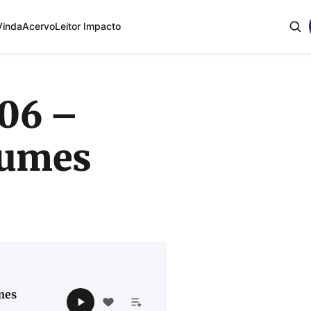
Vinda
Acervo
Leitor Impacto
.06 –
gumes
mes