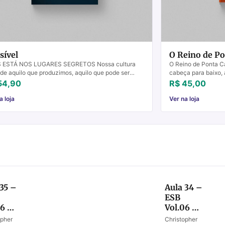
sível
O Reino de P
 ESTÁ NOS LUGARES SEGRETOS Nossa cultura
O Reino de Ponta C
de aquilo que produzimos, aquilo que pode ser
cabeça para baixo, a
ificado, aquilo que postamos nas mídias sociais.
máscaras, revolucio
54,90
R$ 45,00
s...
e ...
a loja
Ver na loja
 35 –
Aula 34 –
ESB
06 –
Vol.06 –
meço
Roubando
opher
Christopher