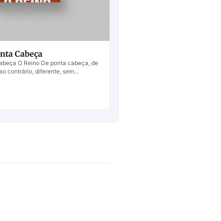
onta Cabeça
abeça O Reino De ponta cabeça, de
o contrário, diferente, sem
nário! Com excelente base histórica