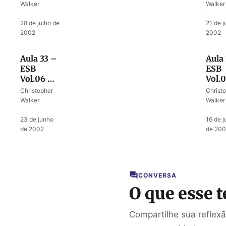
desastre
de u
Walker
Walker
desa
·
·
28 de julho de
21 de j
2002
2002
Aula 33 –
Aula
ESB
ESB
Vol.06 –
Vol.
Uma tribo
A rel
Christopher
Christ
buscando
de M
Walker
Walker
herança
·
·
23 de junho
16 de 
de 2002
de 20
CONVERSA
O que esse t
Compartilhe sua reflex