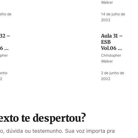
m
a religião
Walker
stre
de Mica
·
ulho de
14 de julho de
2002
 32 –
Aula 31 –
ESB
06 –
Vol.06 –
igião
Vida no
opher
Christopher
ica
tempo
Walker
dos juízes
·
junho
2 de junho de
02
2002
exto te despertou?
ão, dúvida ou testemunho. Sua voz importa pra