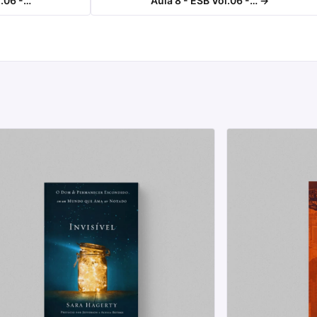
l.06 -…
Aula 8 - ESB Vol.06 -… →