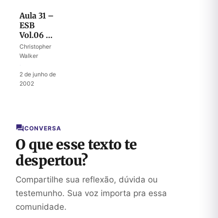
Aula 31 –
ESB
Vol.06 –
Vida no
Christopher
tempo
Walker
dos juízes
·
2 de junho de
2002
CONVERSA
O que esse texto te
despertou?
Compartilhe sua reflexão, dúvida ou
testemunho. Sua voz importa pra essa
comunidade.