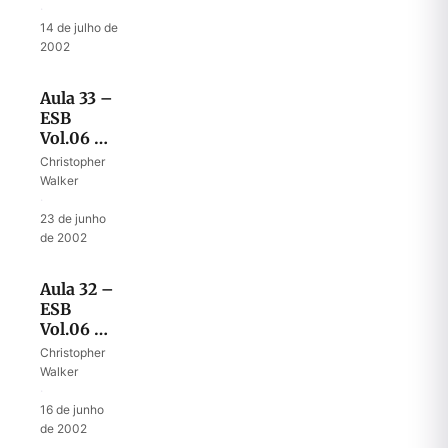
de Mica
·
14 de julho de
2002
Aula 33 –
ESB
Vol.06 –
Uma tribo
Christopher
buscando
Walker
herança
·
23 de junho
de 2002
Aula 32 –
ESB
Vol.06 –
A religião
Christopher
de Mica
Walker
·
16 de junho
de 2002