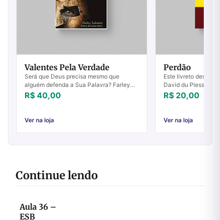
Valentes Pela Verdade
Perdão
Será que Deus precisa mesmo que
Este livreto descrev
alguém defenda a Sua Palavra? Farley
David du Plessis para
Labatut defende que a questão não é se
poderoso avivament
R$ 40,00
R$ 20,00
Deus precisa, mas se Ele deseja que
carismática. Esta ch
defendamos as...
ele ...
Ver na loja
Ver na loja
Continue lendo
Aula 36 –
ESB