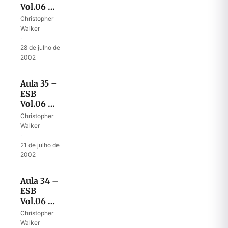
Vol.06 –
Final do
Christopher
desastre
Walker
·
28 de julho de
2002
Aula 35 –
ESB
Vol.06 –
O começo
Christopher
de um
Walker
desastre
·
21 de julho de
2002
Aula 34 –
ESB
Vol.06 –
Roubando
Christopher
a religião
Walker