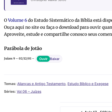
O
Volume 6
do Estudo Sistemático da Bíblia está disp
Ouça aqui no site ou faça o download para ouvir quan
Aproveite, estude e compartilhe conosco seus comen
Parábola de Jotão
Baixar
Ouvir
Juízes 9 – 02/12/01 –
Temas:
Alianças e Antigo Testamento
,
Estudo Bíblico e Exegese
Séries:
Vol 06 – Juízes