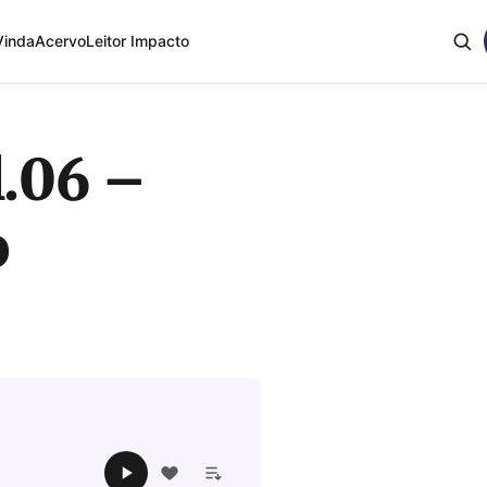
Vinda
Acervo
Leitor Impacto
l.06 –
o