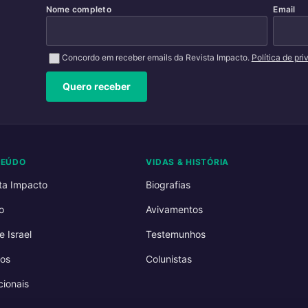
Nome completo
Email
Concordo em receber emails da Revista Impacto.
Política de pr
Quero receber
TEÚDO
VIDAS & HISTÓRIA
ta Impacto
Biografias
o
Avivamentos
e Israel
Testemunhos
os
Colunistas
ionais