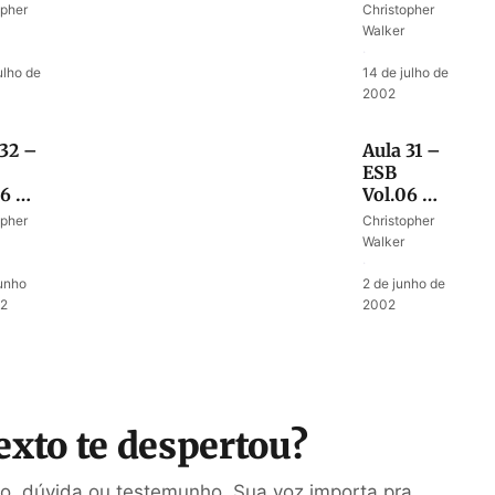
meço
Roubando
opher
Christopher
m
a religião
Walker
stre
de Mica
·
ulho de
14 de julho de
2002
 32 –
Aula 31 –
ESB
06 –
Vol.06 –
igião
Vida no
opher
Christopher
ica
tempo
Walker
dos juízes
·
junho
2 de junho de
02
2002
exto te despertou?
ão, dúvida ou testemunho. Sua voz importa pra