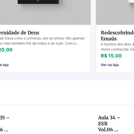
ernidade de Deus
Redescobrind
Emaús
o Deus criou o universo, ele se tornou não apenas
or, mas também Pai de todos e de tudo. Com o
A história dos dois
r do tempo, esse atributo de Deus como Pai, em ...
20,00
muito conhecida. E
conheciam Jesus, 
R$ 15,00
Jesus ...
a loja
Ver na loja
 35 –
Aula 34 –
ESB
06 –
Vol.06 –