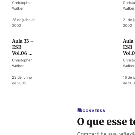
Final do
O co
Christopher
Christ
desastre
de u
Walker
Walker
desa
·
·
28 de julho de
21 de j
2002
2002
Aula 33 –
Aula
ESB
ESB
Vol.06 –
Vol.
Uma tribo
A rel
Christopher
Christ
buscando
de M
Walker
Walker
herança
·
·
23 de junho
16 de 
de 2002
de 20
CONVERSA
O que esse t
Compartilhe sua reflex