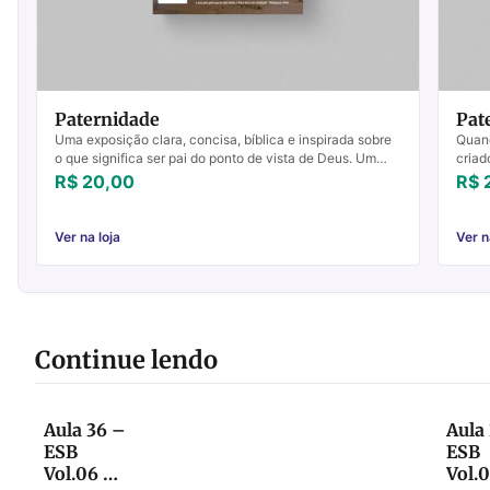
Paternidade
Pat
Uma exposição clara, concisa, bíblica e inspirada sobre
Quand
o que significa ser pai do ponto de vista de Deus. Um
criad
clássico indispensável para todos os pais, jove...
passa
R$ 20,00
R$ 
Ver na loja
Ver n
Continue lendo
Aula 36 –
Aula
ESB
ESB
Vol.06 –
Vol.