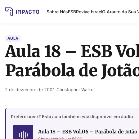
Sobre Nós
ESB
Revive Israel
O Arauto da Sua 
AULA
Aula 18 – ESB Vo
Parábola de Jotã
2 de dezembro de 2001
·
Christopher Walker
Prefere ouvir? Esta aula também está disponível em áudio.
Aula 18 – ESB Vol.06 – Parábola de Jotão
Christopher Walker
·
58:06