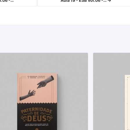
l.06 -…
Aula 19 - ESB Vol.06 -… →