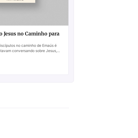
o Jesus no Caminho para
 discípulos no caminho de Emaús é
stavam conversando sobre Jesus,
mas não conseguiram reconhecer