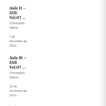
Aula 11 –
ESB
Vol.07 –
O
Christopher
casamento
Walker
·
1 de
dezembro de
2002
Aula 10 –
ESB
Vol.07 –
“Estende
Christopher
a tua
Walker
capa”
·
24 de
novembro de
2002