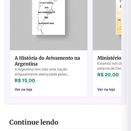
A História do Avivamento na
Ministério ao
Argentina
Estamos nos últimos 
palavra de Deus ser
A Argentina tem sido uma nação
nunca antes pela bo
R$ 20,00
singularmente abençoada pelas
e seus propósitos se
visitações do Espírito de Deus no mundo
R$ 15,00
Terra....
contemporâneo. Apresentamos aqui,
apenas três fases dest...
Ver na loja
Ver na loja
Continue lendo