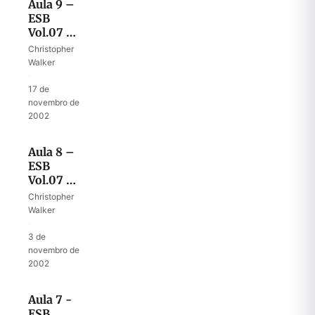
Aula 9 –
ESB
Vol.07 –
A
Christopher
iniciativa
Walker
da noiva
·
17 de
novembro de
2002
Aula 8 –
ESB
Vol.07 –
A noiva se
Christopher
prepara
Walker
·
3 de
novembro de
2002
Aula 7 -
ESB