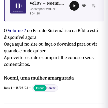
Vol.07 – Noemi,
uma mulher
Christopher Walker
·
amargurada
1:04:20
O
Volume 7
do Estudo Sistemático da Bíblia está
disponível agora.
Ouça aqui no site ou faça o download para ouvir
quando e onde quiser.
Aproveite, estude e compartilhe conosco seus
comentários.
Noemi, uma mulher amargurada
Baixar
Ouvir
Rute 1 – 18/08/02 –