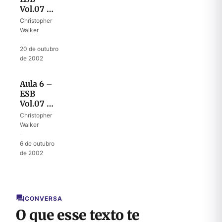
Vol.07 –
A função
Christopher
do
Walker
remidor
·
20 de outubro
de 2002
Aula 6 –
ESB
Vol.07 –
A
Christopher
provisão
Walker
do noivo
·
6 de outubro
de 2002
CONVERSA
O que esse texto te