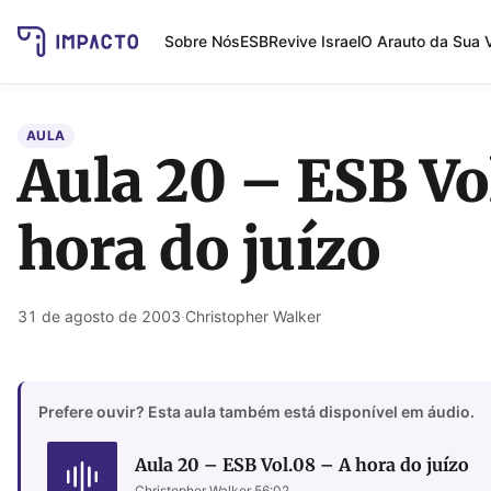
Sobre Nós
ESB
Revive Israel
O Arauto da Sua 
AULA
Aula 20 – ESB Vo
hora do juízo
31 de agosto de 2003
·
Christopher Walker
Prefere ouvir? Esta aula também está disponível em áudio.
Aula 20 – ESB Vol.08 – A hora do juízo
Christopher Walker
·
56:02