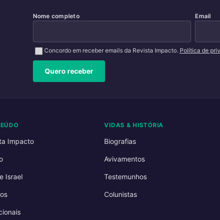
Nome completo
Email
Concordo em receber emails da Revista Impacto.
Política de pr
Quero receber
TEÚDO
VIDAS & HISTÓRIA
ta Impacto
Biografias
o
Avivamentos
e Israel
Testemunhos
os
Colunistas
ionais