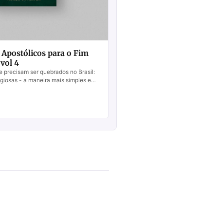
Apostólicos para o Fim
vol 4
e precisam ser quebrados no Brasil:
igiosas - a maneira mais simples e
tas religiosas é LENDO A BÍ...