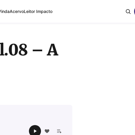
Vinda
Acervo
Leitor Impacto
l.08 – A