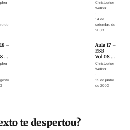
egando
Conhecendo
opher
Christopher
avra
a
Walker
tica
natureza
·
de Deus
14 de
ro de
setembro de
2003
 18 –
Aula 17 –
ESB
08 –
Vol.08 –
Um
opher
Christopher
ma
sacerdócio
Walker
el
fiel
·
agosto
29 de junho
03
de 2003
exto te despertou?