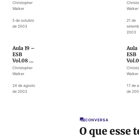
Deus
Entr
Christopher
Christ
confirma
a pal
Walker
Walker
o profeta
profé
·
·
5 de outubro
21 de
de 2003
setemb
2003
Aula 19 –
Aula
ESB
ESB
Vol.08 –
Vol.
Como
Deus
Christopher
Christ
Deus fala
cha
Walker
Walker
Samu
·
·
24 de agosto
17 de 
de 2003
de 20
CONVERSA
O que esse t