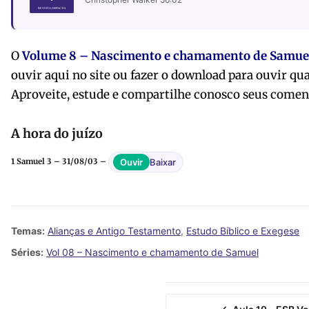
O
Volume 8 – Nascimento e chamamento de Samue
ouvir
aqui no site ou fazer o download para ouvir qu
Aproveite, estude e compartilhe conosco seus comen
A hora do juízo
Baixar
Ouvir
1 Samuel 3 – 31/08/03 –
Temas:
Alianças e Antigo Testamento
,
Estudo Bíblico e Exegese
Séries:
Vol 08 – Nascimento e chamamento de Samuel