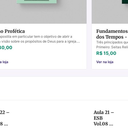
ão Profética
Fundamentos 
dos Tempos - 
apostila em particular tem o objetivo de abrir a
 visão sobre os propósitos de Deus para a igreja.
Três principados qu
entendermos a igreja precisamos saber o que...
30,00
Primeiro: Seitas Rel
eficaz de vencer sei
R$ 15,00
a loja
Ver na loja
 22 –
Aula 21 –
ESB
08 –
Vol.08 –