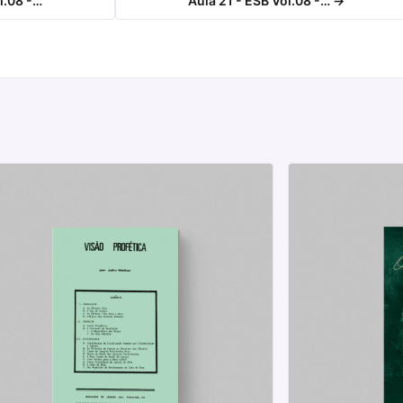
l.08 -…
Aula 21 - ESB Vol.08 -… →