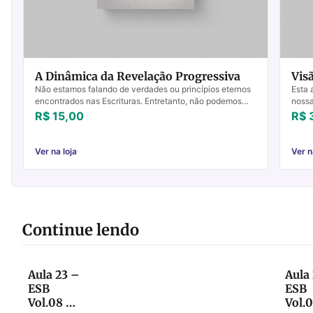
A Dinâmica da Revelação Progressiva
Vis
Não estamos falando de verdades ou princípios eternos
Esta 
encontrados nas Escrituras. Entretanto, não podemos
nossa
nos esquecer que a verdade bíblica não é composta p...
Para 
R$ 15,00
R$ 
Ver na loja
Ver n
Continue lendo
Aula 23 –
Aula
ESB
ESB
Vol.08 –
Vol.