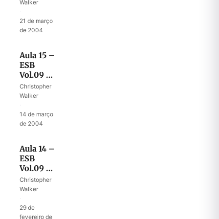
do rei
Walker
Saul
·
21 de março
de 2004
Aula 15 –
ESB
Vol.09 –
Primeiro
Christopher
encontro
Walker
entre Saul
·
e Samuel
14 de março
de 2004
Aula 14 –
ESB
Vol.09 –
A escolha
Christopher
de Saul
Walker
·
29 de
fevereiro de