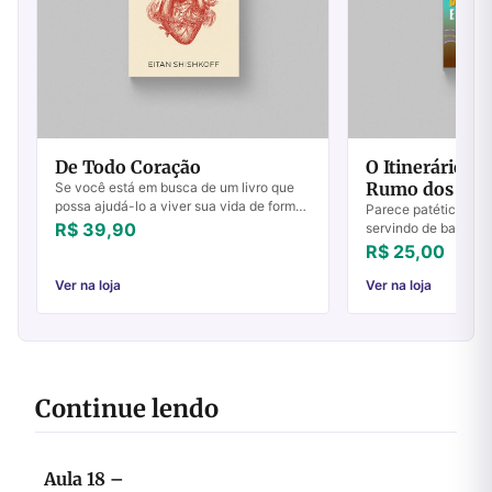
De Todo Coração
O Itinerário de
Rumo dos Gen
Se você está em busca de um livro que
possa ajudá-lo a viver sua vida de forma
Parece patético imag
mais plena, De Todo Coração de Eitan
R$ 39,90
servindo de base par
Shishkoff é a escolha certa. Este livro é...
ministério como o fe
R$ 25,00
encarnação. A prátic
Ver na loja
Ver na loja
Continue lendo
Aula 18 –