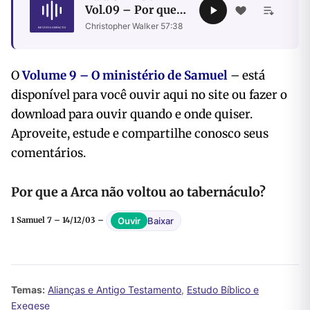
Vol.09 – Por que a
Arca não voltou ao
Christopher Walker
·
57:38
tabernáculo?
O
Volume 9 – O ministério de Samuel
– está
disponível para você ouvir
aqui no site ou fazer o
download para ouvir quando e onde quiser.
Aproveite, estude e compartilhe conosco seus
comentários.
Por que a Arca não voltou ao tabernáculo?
Baixar
Ouvir
1 Samuel 7 – 14/12/03 –
Temas:
Alianças e Antigo Testamento
,
Estudo Bíblico e
Exegese