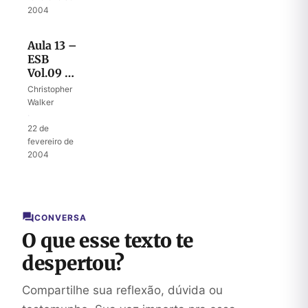
2004
Aula 13 –
ESB
Vol.09 –
Rejeitando
Christopher
o reinado
Walker
de Deus
·
22 de
fevereiro de
2004
CONVERSA
O que esse texto te
despertou?
Compartilhe sua reflexão, dúvida ou