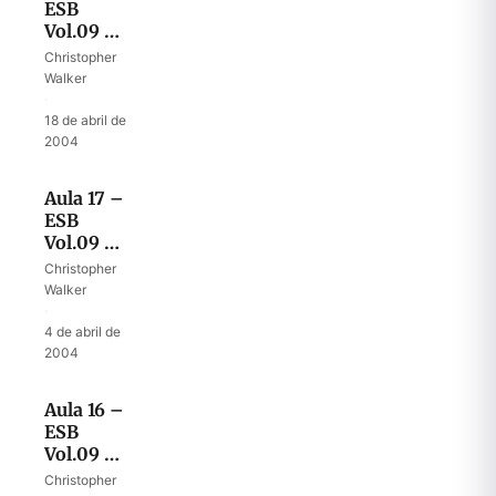
ESB
Vol.09 –
Quando
Christopher
Deus
Walker
revela seu
·
coração
18 de abril de
ferido
2004
Aula 17 –
ESB
Vol.09 –
A
Christopher
experiência
Walker
de Saul
·
com o
4 de abril de
Espírito
2004
Santo
Aula 16 –
ESB
Vol.09 –
A unção
Christopher