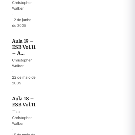
um líder
Christopher
sem
Walker
autoridade
·
12 de junho
de 2005
Aula 19 –
ESB Vol.11
– A
caverna
Christopher
de Adulão
Walker
·
22 de maio de
2005
Aula 18 –
ESB Vol.11
–
Aprendendo
Christopher
a
Walker
refugiar-
·
se em
15 de maio de