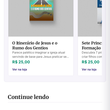
O Itinerário de Jesus e o
Sete Princípio
Rumo dos Gentios
Formação da F
Parece patético imaginar a igreja atual
Descubra 7 princípi
servindo de base para Jesus praticar seu
criar filhos com bas
ministério como o fez nos dias de sua
Aprenda com a exper
R$ 25,00
R$ 25,00
encarnação. A práticada igreja em seu ...
autor.
Ver na loja
Ver na loja
Continue lendo