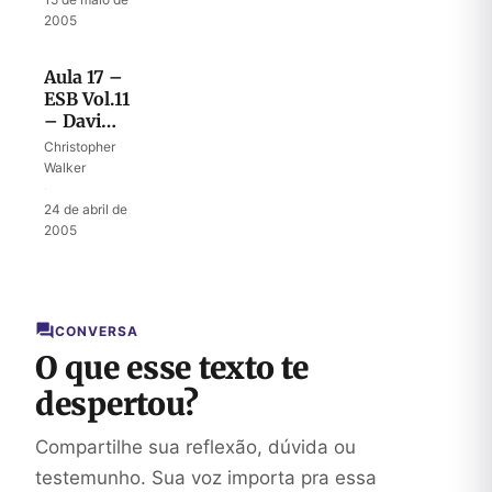
Deus
2005
Aula 17 –
ESB Vol.11
– Davi
fugitivo
Christopher
Walker
·
24 de abril de
2005
CONVERSA
O que esse texto te
despertou?
Compartilhe sua reflexão, dúvida ou
testemunho. Sua voz importa pra essa