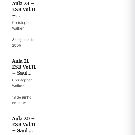
Aula 23 –
ESB Vol.11
–
Lidando
Christopher
com
Walker
maldições
·
3 de julho de
2005
Aula 21 –
ESB Vol.11
– Saul
mata os
Christopher
sacerdotes
Walker
·
19 de junho
de 2005
Aula 20 –
ESB Vol.11
– Saul –