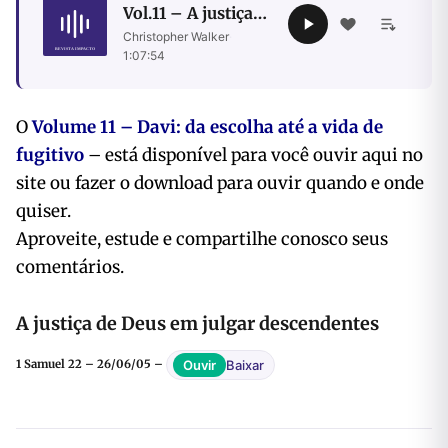
Vol.11 – A justiça
de Deus em julgar
Christopher Walker
·
descendentes
1:07:54
O
Volume 11 – Davi: da escolha até a vida de
fugitivo
– está disponível para você ouvir
aqui no
site ou fazer o download para ouvir quando e onde
quiser.
Aproveite, estude e compartilhe conosco seus
comentários.
A justiça de Deus em julgar descendentes
Baixar
Ouvir
1 Samuel 22 – 26/06/05 –