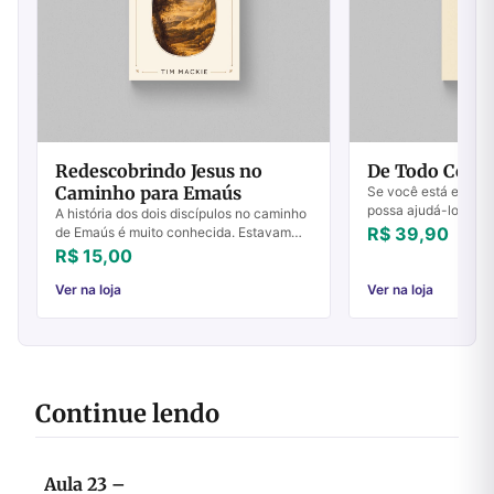
Redescobrindo Jesus no
De Todo Cora
Caminho para Emaús
Se você está em bus
possa ajudá-lo a viv
A história dos dois discípulos no caminho
mais plena, De Todo
R$ 39,90
de Emaús é muito conhecida. Estavam
Shishkoff é a escolha 
conversando sobre Jesus, conheciam
R$ 15,00
Jesus, mas não conseguiram reconhecer
Jesus ...
Ver na loja
Ver na loja
Continue lendo
Aula 23 –