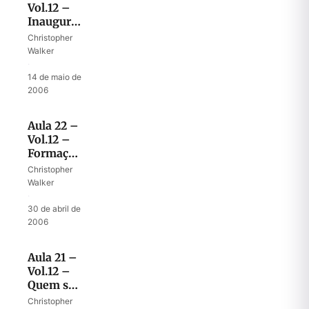
Vol.12 –
Inauguração
do Reino
Christopher
de Deus
Walker
·
14 de maio de
2006
Aula 22 –
Vol.12 –
Formação
do
Christopher
exército
Walker
de Deus
·
30 de abril de
2006
Aula 21 –
Vol.12 –
Quem são
os
Christopher