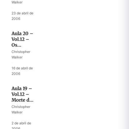
valentes?
Walker
·
23 de abril de
2006
Aula 20 –
Vol.12 –
Os
valentes
Christopher
de Davi
Walker
·
16 de abril de
2006
Aula 19 –
Vol.12 –
Morte de
Is-Bosete
Christopher
Walker
·
2 de abril de
2006