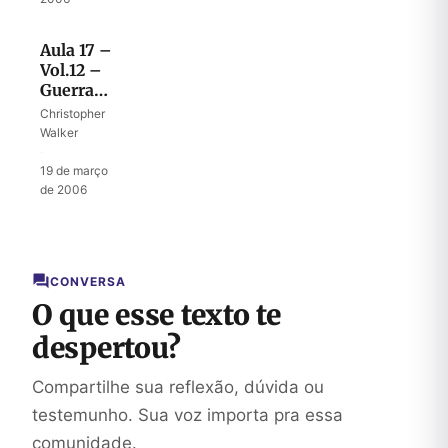
Aula 17 –
Vol.12 –
Guerra
entre casa
Christopher
de Davi e
Walker
casa de
·
Saul
19 de março
de 2006
CONVERSA
O que esse texto te
despertou?
Compartilhe sua reflexão, dúvida ou
testemunho. Sua voz importa pra essa
comunidade.