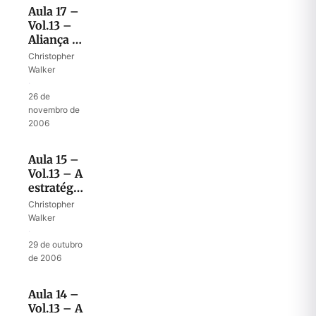
Aula 17 –
Vol.13 –
Aliança e
continuidade
Christopher
–
Walker
Pai/Filho
·
26 de
novembro de
2006
Aula 15 –
Vol.13 – A
estratégia
de Deus
Christopher
para sua
Walker
casa
·
29 de outubro
de 2006
Aula 14 –
Vol.13 – A