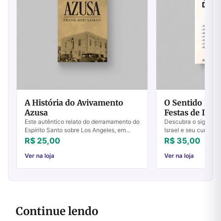
A História do Avivamento
O Sentido Prof
Azusa
Festas de Israe
Este autêntico relato do derramamento do
Descubra o significa
Espírito Santo sobre Los Angeles, em
Israel e seu cumprim
1906, há de chocar nos dias atuais os
história e na Igreja.
R$ 25,00
R$ 35,00
movimentos pentecostais e carismáticos,
fortaleça sua fé hoje
d...
Ver na loja
Ver na loja
Continue lendo