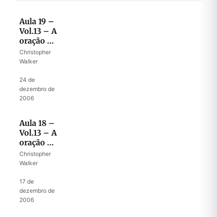
Aula 19 –
Vol.13 – A
oração de
Davi – II
Christopher
Walker
·
24 de
dezembro de
2006
Aula 18 –
Vol.13 – A
oração de
Davi – I
Christopher
Walker
·
17 de
dezembro de
2006