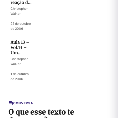
reação de
Deus
Christopher
Walker
·
22 de outubro
de 2006
Aula 13 –
Vol.13 –
Um
desejo
Christopher
especial
Walker
·
1 de outubro
de 2006
CONVERSA
O que esse texto te