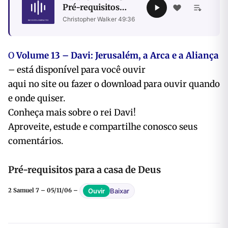
Pré-requisitos
para a casa de
Christopher Walker
·
49:36
Deus
O
Volume 13 – Davi: Jerusalém, a Arca e a Aliança
– está disponível para você ouvir
aqui no site ou fazer o download para ouvir quando
e onde quiser.
Conheça mais sobre o rei Davi!
Aproveite, estude e compartilhe conosco seus
comentários.
Pré-requisitos para a casa de Deus
Baixar
Ouvir
2 Samuel 7 – 05/11/06 –