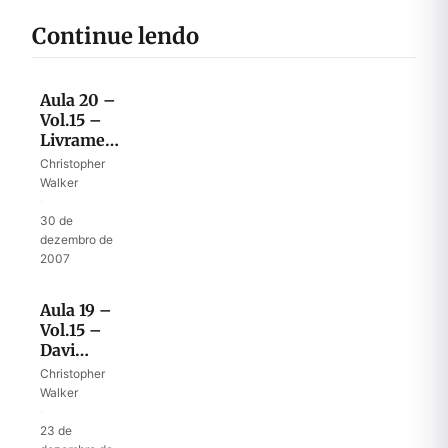
Continue lendo
Aula 20 –
Vol.15 –
Livramento
para
Christopher
entrar na
Walker
batalha
·
na causa
30 de
de Deus
dezembro de
2007
Aula 19 –
Vol.15 –
Davi
resume
Christopher
sua vida
Walker
em um
·
Salmo
23 de