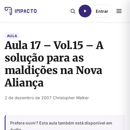
Entrar
AULA
Aula 17 – Vol.15 – A
solução para as
maldições na Nova
Aliança
2 de dezembro de 2007
·
Christopher Walker
Prefere ouvir? Esta aula também está disponível em
áudio.