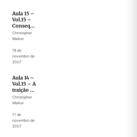
Aula 15 –
Vol.15 –
Consequências
de uma
Christopher
aliança
Walker
quebrada
·
18 de
novembro de
2007
Aula 14 –
Vol.15 – A
traição de
Joabe
Christopher
Walker
·
11 de
novembro de
2007