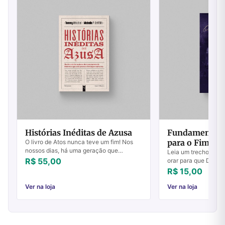
Histórias Inéditas de Azusa
Fundamentos 
para o Fim do
O livro de Atos nunca teve um fim! Nos
nossos dias, há uma geração que
2
Leia um trecho do li
pergunta: Onde estão aquelas coisas
R$ 55,00
orar para que Deus 
maravilhosas que os nossos
drogas, da maldição
R$ 15,00
antepassados nos contar...
corrupção e traga a
Igreja no...
Ver na loja
Ver na loja