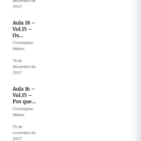
dezembro de
2007
Aula 18 –
Vol.15 –
Os
filisteus e
Christopher
os
Walker
gigantes
·
16 de
dezembro de
2007
Aula 16 –
Vol.15 –
Por que
os filhos
Christopher
de Saul?
Walker
·
25 de
novembro de
2007