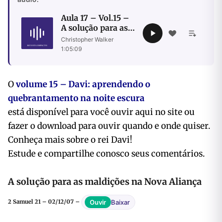
Aula 17 – Vol.15 –
A solução para as
maldições na Nova
Christopher Walker
·
Aliança
1:05:09
O
volume 15 – Davi: aprendendo o
quebrantamento na noite escura
está disponível para você ouvir aqui no site ou
fazer o download para ouvir quando e onde quiser.
Conheça mais sobre o rei Davi!
Estude e compartilhe conosco seus comentários.
A solução para as maldições na Nova Aliança
Baixar
Ouvir
2 Samuel 21 – 02/12/07 –