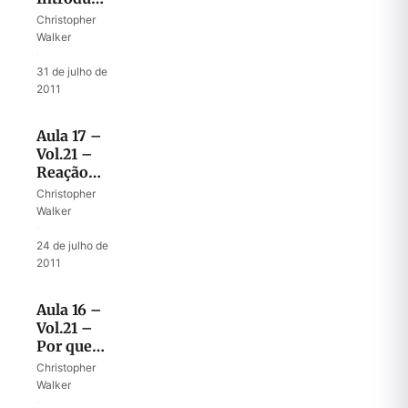
ao rei
Christopher
Josafá
Walker
·
31 de julho de
2011
Aula 17 –
Vol.21 –
Reação
errada do
Christopher
rei Asa
Walker
·
24 de julho de
2011
Aula 16 –
Vol.21 –
Por que
Asa não
Christopher
confiou?
Walker
·