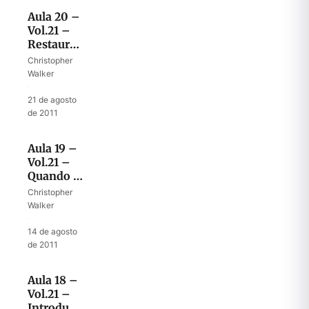
Aula 20 –
Vol.21 –
Restaurando
o
Christopher
ministério
Walker
de ensino
·
21 de agosto
de 2011
Aula 19 –
Vol.21 –
Quando o
Reino
Christopher
reaparece
Walker
na terra
·
14 de agosto
de 2011
Aula 18 –
Vol.21 –
Introdução