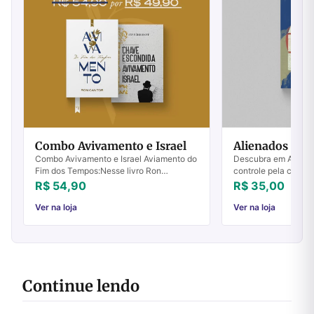
Combo Avivamento e Israel
Alienados
Combo Avivamento e Israel Aviamento do
Descubra em Alienad
Fim dos Tempos:Nesse livro Ron
controle pela confi
Cantor examina o que a Bíblia diz sobre o
encontrar a verdadei
R$ 54,90
R$ 35,00
avivamento do fim dos tempos.“De fato,
transforme sua vida 
tudo i...
Ver na loja
Ver na loja
Continue lendo