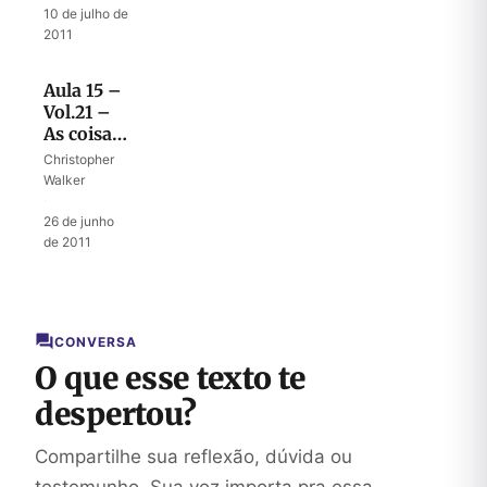
10 de julho de
2011
Aula 15 –
Vol.21 –
As coisas
consagradas
Christopher
Walker
·
26 de junho
de 2011
CONVERSA
O que esse texto te
despertou?
Compartilhe sua reflexão, dúvida ou
testemunho. Sua voz importa pra essa