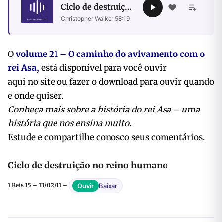
Ciclo de destruição
no reino humano
Christopher Walker
·
58:19
O
volume 21 – O caminho do avivamento com o
rei Asa,
está disponível para você ouvir
aqui no site ou fazer o download para ouvir quando
e onde quiser.
Conheça mais sobre a história do rei Asa – uma
história que nos ensina muito.
Estude e compartilhe conosco seus comentários.
Ciclo de destruição no reino humano
Baixar
Ouvir
1 Reis 15 – 13/02/11 –