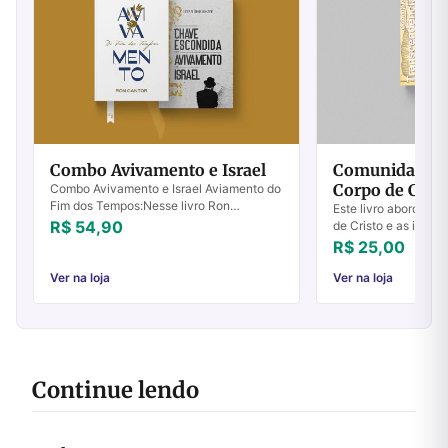
Combo Avivamento e Israel
Comunidade, 
Corpo de Crist
Combo Avivamento e Israel Aviamento do
Fim dos Tempos:Nesse livro Ron
Este livro aborda a 
Cantor examina o que a Bíblia diz sobre o
R$ 54,90
de Cristo e as instit
avivamento do fim dos tempos.“De fato,
numa tentativa de ap
R$ 25,00
tudo i...
a distinção entre am
Ver na loja
Ver na loja
Continue lendo