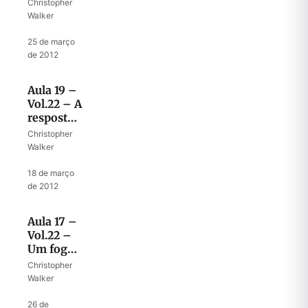
começa
Christopher
pela casa
Walker
de Deus
·
25 de março
de 2012
Aula 19 –
Vol.22 – A
resposta
do povo
Christopher
Walker
·
18 de março
de 2012
Aula 17 –
Vol.22 –
Um fogo
consumidor
Christopher
que não
Walker
consome
·
26 de