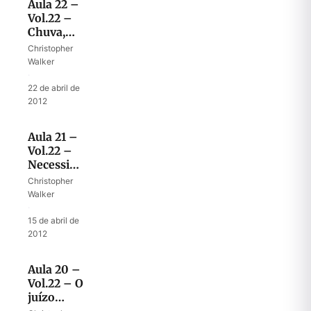
Aula 22 –
Vol.22 –
Chuva,
avivamento
Christopher
e colheita
Walker
no tempo
·
do fim
22 de abril de
2012
Aula 21 –
Vol.22 –
Necessidade
de oração
Christopher
perseverante
Walker
·
15 de abril de
2012
Aula 20 –
Vol.22 – O
juízo