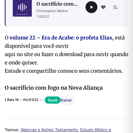
O sacrifício com
fogo na Nova
Christopher Walker
·
Aliança
1:08:02
O
volume 22 – Era de Acabe: o profeta Elias,
está
disponível para você ouvir
aqui no site ou fazer o download para ouvir quando
e onde quiser.
Estude e compartilhe conosco seus comentários.
O sacrifício com fogo na Nova Aliança
Baixar
Ouvir
1 Reis 18 – 04/03/12 –
Temas:
Alianças e Antigo Testamento
,
Estudo Bíblico e