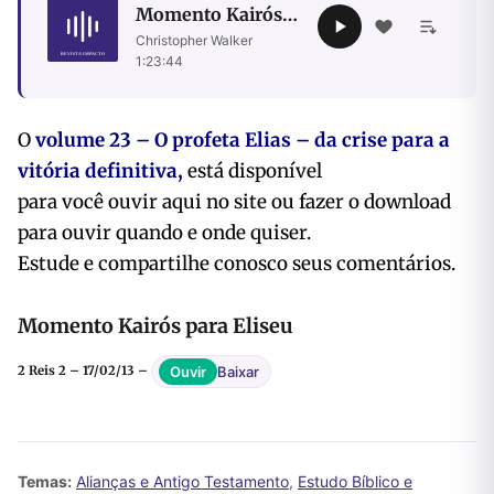
Momento Kairós
para Eliseu
Christopher Walker
·
1:23:44
O
volume 23 – O profeta Elias – da crise para a
vitória definitiva,
está disponível
para você ouvir aqui no site ou fazer o download
para ouvir quando e onde quiser.
Estude e compartilhe conosco seus comentários.
Momento Kairós para Eliseu
Baixar
Ouvir
2 Reis 2 – 17/02/13 –
Temas:
Alianças e Antigo Testamento
,
Estudo Bíblico e