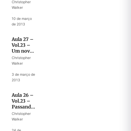
Jordão e o
Christopher
Batismo
Walker
no
·
Sangue
10 de março
de 2013
Aula 27 –
Vol.23 –
Um novo
Êxodo no
Christopher
final da
Walker
história
·
3 de março de
2013
Aula 26 –
Vol.23 –
Passando
a unção
Christopher
para
Walker
Eliseu
·
24 de