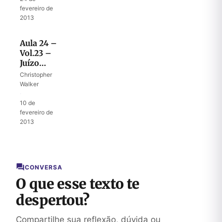
fevereiro de
2013
Aula 24 –
Vol.23 –
Juízo
sobre a
Christopher
liderança
Walker
humana
·
10 de
fevereiro de
2013
CONVERSA
O que esse texto te
despertou?
Compartilhe sua reflexão, dúvida ou