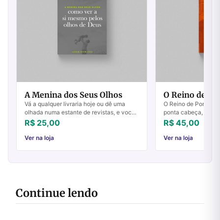
A Menina dos Seus Olhos
O Reino de Po
Vá a qualquer livraria hoje ou dê uma
O Reino de Ponta C
olhada numa estante de revistas, e você
ponta cabeça, de ca
encontrará os seguintes temas entre os
ao contrário, difere
R$ 25,00
R$ 45,00
títulos: descubra o seu potencial, o seg...
revolucionário! Com
histórica e ...
Ver na loja
Ver na loja
Continue lendo