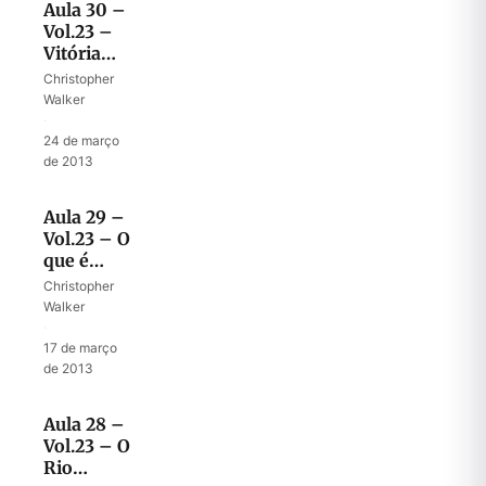
Aula 30 –
Vol.23 –
Vitória
definitiva
Christopher
sobre a
Walker
morte
·
24 de março
de 2013
Aula 29 –
Vol.23 – O
que é
passar o
Christopher
Jordão?
Walker
·
17 de março
de 2013
Aula 28 –
Vol.23 – O
Rio