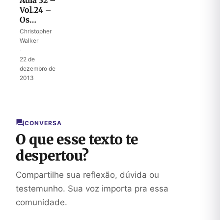
Aula 32 –
Vol.24 –
Os
144.000 e
Christopher
a
Walker
multidão
·
incontável
22 de
dezembro de
2013
CONVERSA
O que esse texto te
despertou?
Compartilhe sua reflexão, dúvida ou
testemunho. Sua voz importa pra essa
comunidade.