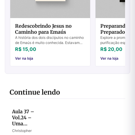
Redescobrindo Jesus no
Preparando-no
Caminho para Emaús
Preparador
A história dos dois discípulos no caminho
Explore a promessa p
de Emaús é muito conhecida. Estavam
purificação espiritu
conversando sobre Jesus, conheciam
nos Para o Preparado
R$ 15,00
R$ 20,00
Jesus, mas não conseguiram reconhecer
caminho interior hoje
Jesus ...
Ver na loja
Ver na loja
Continue lendo
Aula 37 –
Vol.24 –
Uma
lâmpada
Christopher