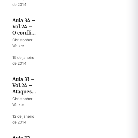
de 2014
Aula 34 –
Vol.24 –
O conflito
final em
Christopher
Daniel 7
Walker
·
19 de janeiro
de 2014
Aula 33 –
Vol.24 –
Ataques
de
Christopher
Satanás
Walker
na guerra
·
final
12 de janeiro
de 2014