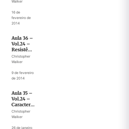
acesa no
Walker
meio das
·
trevas
16 de
fevereiro de
2014
Aula 36 –
Vol.24 –
Resistência
ao poder
Christopher
do
Walker
Anticristo
·
9 de fevereiro
de 2014
Aula 35 –
Vol.24 –
Características
do
Christopher
Anticristo
Walker
·
26 de janeiro