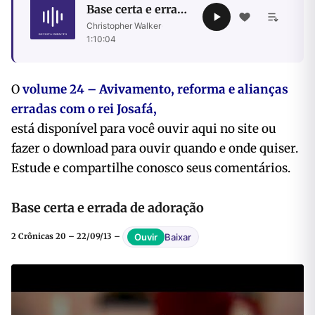
Base certa e errada
de adoração
Christopher Walker
·
1:10:04
O
volume 24 – Avivamento, reforma e alianças
erradas com o rei Josafá,
está disponível para você ouvir aqui no site ou
fazer o download para ouvir quando e onde quiser.
Estude e compartilhe conosco seus comentários.
Base certa e errada de adoração
Baixar
Ouvir
2 Crônicas 20 – 22/09/13 –