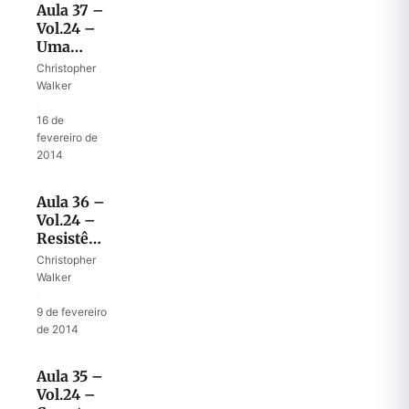
Aula 37 –
Vol.24 –
Uma
lâmpada
Christopher
acesa no
Walker
meio das
·
trevas
16 de
fevereiro de
2014
Aula 36 –
Vol.24 –
Resistência
ao poder
Christopher
do
Walker
Anticristo
·
9 de fevereiro
de 2014
Aula 35 –
Vol.24 –