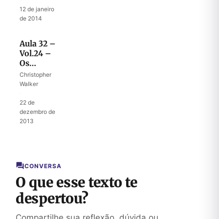
final
12 de janeiro
de 2014
Aula 32 –
Vol.24 –
Os
144.000 e
Christopher
a
Walker
multidão
·
incontável
22 de
dezembro de
2013
CONVERSA
O que esse texto te
despertou?
Compartilhe sua reflexão, dúvida ou