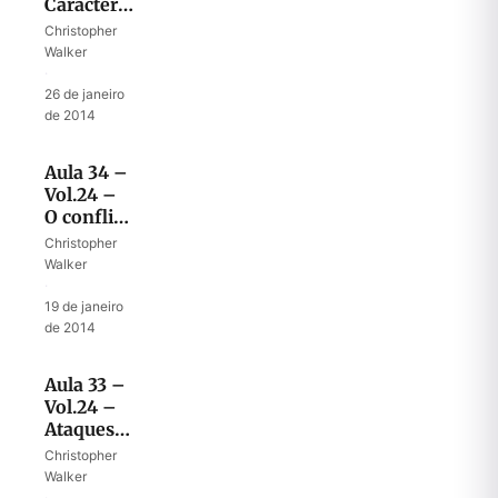
Características
do
Christopher
Anticristo
Walker
·
26 de janeiro
de 2014
Aula 34 –
Vol.24 –
O conflito
final em
Christopher
Daniel 7
Walker
·
19 de janeiro
de 2014
Aula 33 –
Vol.24 –
Ataques
de
Christopher
Satanás
Walker
na guerra
·