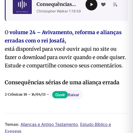
Consequências
sérias de uma
Christopher Walker
·
1:19:39
aliança errada
O
volume 24 – Avivamento, reforma e alianças
erradas com o rei Josafá,
está disponível para você ouvir aqui no site ou
fazer o download para ouvir quando e onde quiser.
Estude e compartilhe conosco seus comentários.
Consequências sérias de uma aliança errada
Baixar
Ouvir
2 Crônicas 18 – 14/04/13 –
Temas:
Alianças e Antigo Testamento
,
Estudo Bíblico e
Exegese