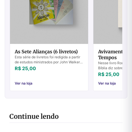
As Sete Alianças (6 livretos)
Avivamento d
Tempos
Esta série de livretos foi redigida a partir
de estudos ministrados por John Walker
Nesse livro Ron Can
na igreja em Rubiataba, durante o ano de
R$ 25,00
Bíblia diz sobre o a
1984.Apropriado tanto para novos...
tempos. "De fato, t
R$ 25,00
quando um pastor a
perguntou ...
Ver na loja
Ver na loja
Continue lendo