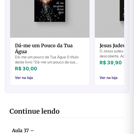
Dá-me um Pouco da Tua
Jesus Judeu
Água
O Jesus judeu é sob
descoberta. Ao abri
Dá-me um pouco da Tua Água O título
tradições e se reco
R$ 39,90
deste livro “Dá-me um pouco da tua
você descobrirá que
água” é inspirado na história de Jesus e a
R$ 30,00
Jesus gan...
mulher samaritana em João 4; Jesus
pede águ...
Ver na loja
Ver na loja
Continue lendo
Aula 37 –