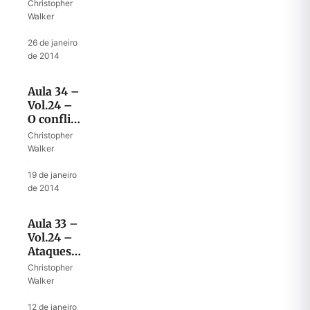
do
Christopher
Anticristo
Walker
·
26 de janeiro
de 2014
Aula 34 –
Vol.24 –
O conflito
final em
Christopher
Daniel 7
Walker
·
19 de janeiro
de 2014
Aula 33 –
Vol.24 –
Ataques
de
Christopher
Satanás
Walker
na guerra
·
final
12 de janeiro