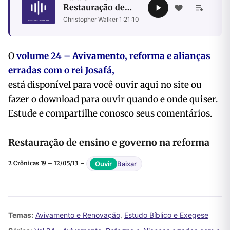
Restauração de
ensino e governo
Christopher Walker
·
1:21:10
na reforma
O
volume 24 – Avivamento, reforma e alianças
erradas com o rei Josafá,
está disponível para você ouvir aqui no site ou
fazer o download para ouvir quando e onde quiser.
Estude e compartilhe conosco seus comentários.
Restauração de ensino e governo na reforma
Baixar
Ouvir
2 Crônicas 19 – 12/05/13 –
Temas:
Avivamento e Renovação
,
Estudo Bíblico e Exegese