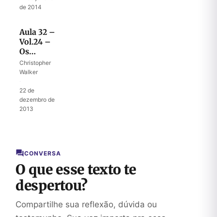
de 2014
Aula 32 –
Vol.24 –
Os
144.000 e
Christopher
a
Walker
multidão
·
incontável
22 de
dezembro de
2013
CONVERSA
O que esse texto te
despertou?
Compartilhe sua reflexão, dúvida ou