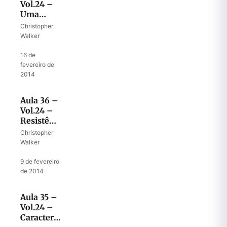
Vol.24 –
Uma
lâmpada
Christopher
acesa no
Walker
meio das
·
trevas
16 de
fevereiro de
2014
Aula 36 –
Vol.24 –
Resistência
ao poder
Christopher
do
Walker
Anticristo
·
9 de fevereiro
de 2014
Aula 35 –
Vol.24 –
Características