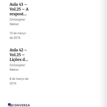
Aula 43 –
Vol.25 – A
resposta
de Eliseu
Christopher
para Ben-
Walker
Hadade
·
15 de março
de 2015
Aula 42 –
Vol.25 –
Lições da
cronologia
Christopher
do
Walker
ministério
·
de Eliseu
8 de março de
2015
CONVERSA