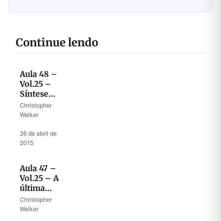
Continue lendo
Aula 48 –
Vol.25 –
Síntese
final da
Christopher
missão de
Walker
Elias e
·
Eliseu
26 de abril de
2015
Aula 47 –
Vol.25 – A
última
missão de
Christopher
Eliseu
Walker
·