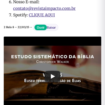
Nosso E-mail:
contato@revistaimpacto.com.br
Spotify:
CLIQUE AQUI
Baixar
Ouvir
2 Reis 8 – 22/03/15 –