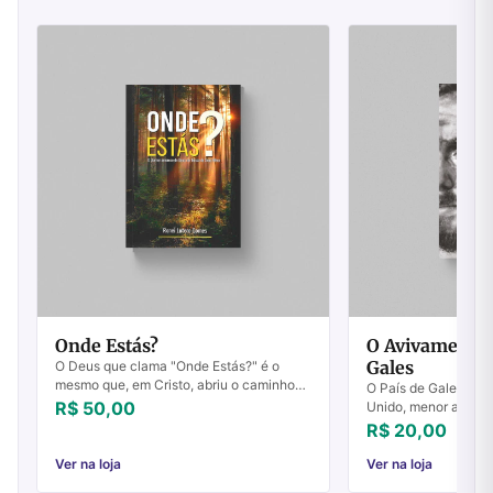
Onde Estás?
O Avivamento 
Gales
O Deus que clama "Onde Estás?" é o
mesmo que, em Cristo, abriu o caminho
O País de Gales é u
para que possamos voltar ao"jardim' - ao
R$ 50,00
Unido, menor ainda 
"Lugar do Encontro" - ao lugar de
brasileiro do Sergipe
R$ 20,00
comunhão ...
20, tinha uma popul
mais de ...
Ver na loja
Ver na loja