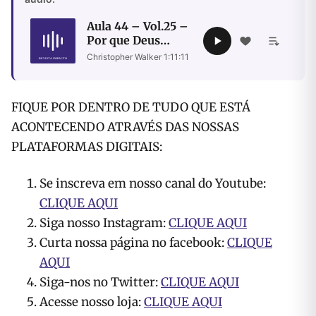
Aula 44 – Vol.25 –
Por que Deus
coloca
Christopher Walker
·
1:11:11
governantes maus
no poder
FIQUE POR DENTRO DE TUDO QUE ESTÁ
ACONTECENDO ATRAVÉS DAS NOSSAS
PLATAFORMAS DIGITAIS:
Se inscreva em nosso canal do Youtube:
CLIQUE AQUI
Siga nosso Instagram:
CLIQUE AQUI
Curta nossa página no facebook:
CLIQUE
AQUI
Siga-nos no Twitter:
CLIQUE AQUI
Acesse nosso loja:
CLIQUE AQUI