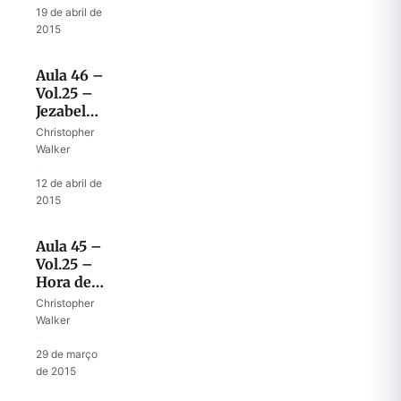
19 de abril de
2015
Aula 46 –
Vol.25 –
Jezabel
no fim
Christopher
dos
Walker
tempos
·
12 de abril de
2015
Aula 45 –
Vol.25 –
Hora de
juízo
Christopher
sobre a
Walker
casa de
·
Acabe
29 de março
de 2015