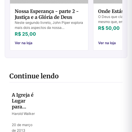
Nossa Esperança - parte 2 -
Onde Estás?
Justiça e a Glória de Deus
O Deus que clama "O
mesmo que, em Crist
Neste segundo livreto, John Piper explora
para que possamos vo
R$ 50,00
mais dois aspectos da nossa
"Lugar do Encontro" 
esperança: a justiça e a glória de Deus.
R$ 25,00
comunhão ...
Veja alguns assuntos abordados nestes
artigos:...
Ver na loja
Ver na loja
Continue lendo
A Igreja é
Lugar
para
Fracos
Harold Walker
·
20 de março
de 2013