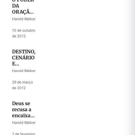
DA
ORAÇÃO
SEM FÉ!
Harold Walker
·
10 de outubro
de 2012
DESTINO,
CENÁRIO
E
COMPANHIA
Harold Walker
·
29 de março
de 2012
Deus se
recusa a
encaixar
em nosso
Harold Walker
“esquema”!
·
7 de fevereiro