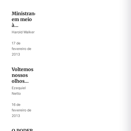
Ministrando
em meio
à
Tragédia
Harold Walker
em Santa
·
Maria
17 de
fevereiro de
2013
Voltemos
nossos
olhos
para Jesus
Ezequiel
Netto
·
16 de
fevereiro de
2013
O PODER