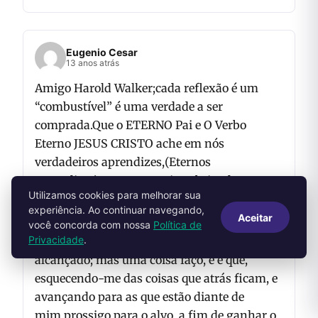
Eugenio Cesar
13 anos atrás
Amigo Harold Walker;cada reflexão é um
“combustível” é uma verdade a ser
comprada.Que o ETERNO Pai e O Verbo
Eterno JESUS CRISTO ache em nós
verdadeiros aprendizes,(Eternos
aprendizes).Eu quero.Muito Obrigado por
Utilizamos cookies para melhorar sua
Compartilhar!!! No AMOR DELE. eugenio
experiência. Ao continuar navegando,
cesar
Aceitar
você concorda com nossa
Política de
Privacidade
.
Irmãos, quanto a mim, não julgo que o haja
alcançado; mas uma coisa faço, e é que,
esquecendo-me das coisas que atrás ficam, e
avançando para as que estão diante de
mim,prossigo para o alvo, a fim de ganhar o