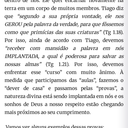
dentro de nós. Ele quer encarnar novamente na
terra em um corpo de muitos membros. Tiago diz
que
“segundo a sua própria vontade, ele nos
GEROU pela palavra da verdade, para que fôssemos
como que primícias das suas criaturas”
(Tg 1.18).
Por isso, ainda de acordo com Tiago, devemos
“receber com mansidão a palavra em nós
IMPLANTADA, a qual é poderosa para salvar as
nossas almas”
(Tg 1.21). Por isso, devemos
enfrentar esse “curso” com muito ânimo. À
medida que participamos das “aulas”, fazemos o
“dever de casa” e passamos pelas “provas”, a
natureza divina está sendo implantada em nós e os
sonhos de Deus a nosso respeito estão chegando
mais próximos ao seu cumprimento.
Vamos ver alguns exemplos dessas provas: