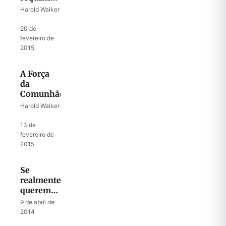
à
Harold Walker
Comunhão
·
20 de
fevereiro de
2015
A Força
da
Comunhão
Harold Walker
·
13 de
fevereiro de
2015
Se
realmente
queremos
o bem de
9 de abril de
nossa
2014
família,