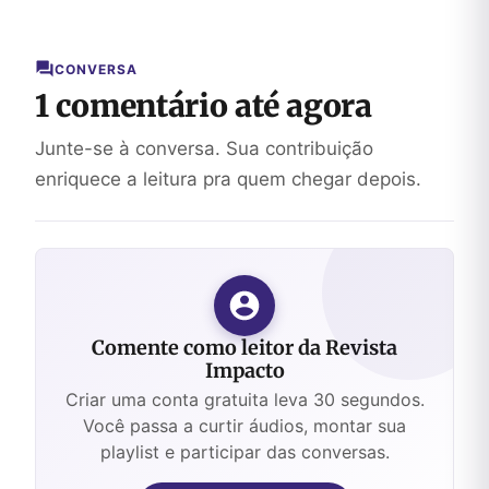
devemos
submetê-
la à
CONVERSA
vontade
1 comentário até agora
de Deus.
Junte-se à conversa. Sua contribuição
enriquece a leitura pra quem chegar depois.
Comente como leitor da Revista
Impacto
Criar uma conta gratuita leva 30 segundos.
Você passa a curtir áudios, montar sua
playlist e participar das conversas.