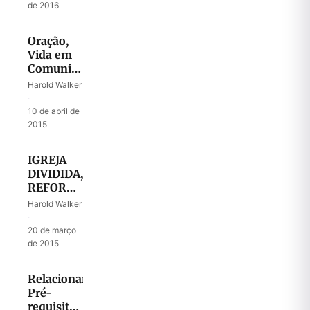
de 2016
Oração,
Vida em
Comunidade
e Avanço
Harold Walker
Missionário
·
10 de abril de
2015
IGREJA
DIVIDIDA,
REFORMA
NÃO
Harold Walker
CONCLUÍDA
·
20 de março
de 2015
Relacionamentos:
Pré-
requisito