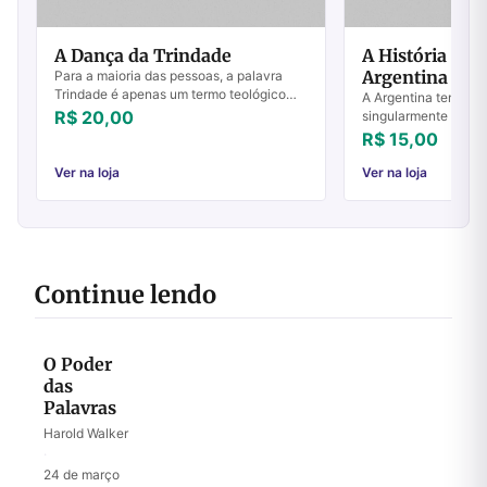
A Dança da Trindade
A História do
Argentina
Para a maioria das pessoas, a palavra
Trindade é apenas um termo teológico
A Argentina tem sid
que não diz muita coisa a respeito do
R$ 20,00
singularmente aben
cotidiano de sua fé. O termo nem se
visitações do Espír
R$ 15,00
encontra...
contemporâneo. Apr
apenas três fases des
Ver na loja
Ver na loja
Continue lendo
O Poder
das
Palavras
Harold Walker
·
24 de março