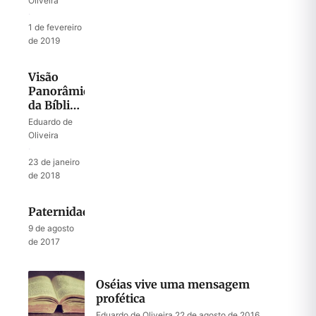
Oliveira
·
1 de fevereiro
de 2019
Visão
Panorâmica
da Bíblia
2018
Eduardo de
Oliveira
·
23 de janeiro
de 2018
Paternidade
9 de agosto
de 2017
Oséias vive uma mensagem
profética
Eduardo de Oliveira
·
22 de agosto de 2016