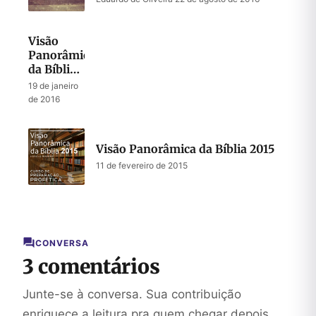
Visão
Panorâmica
da Bíblia
2016
19 de janeiro
de 2016
Visão Panorâmica da Bíblia 2015
11 de fevereiro de 2015
CONVERSA
3 comentários
Junte-se à conversa. Sua contribuição
enriquece a leitura pra quem chegar depois.