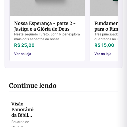
Nossa Esperança - parte 2 -
Fundamentos 
Justiça e a Glória de Deus
para o Fim do
4
Neste segundo livreto, John Piper explora
Três principados qu
mais dois aspectos da nossa
quebrados no Brasil:
esperança: a justiça e a glória de Deus.
Religiosas - a manei
R$ 25,00
R$ 15,00
Veja alguns assuntos abordados nestes
eficaz de vencer seit
artigos:...
LENDO A BÍ...
Ver na loja
Ver na loja
Continue lendo
Visão
Panorâmica
da Bíblia
2019
Eduardo de