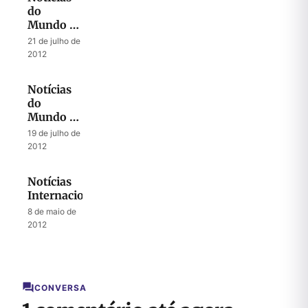
do
Mundo e
Pedidos
21 de julho de
de Oração
2012
Notícias
do
Mundo e
Pedidos
19 de julho de
de Oração
2012
Notícias
Internacionais
8 de maio de
2012
CONVERSA