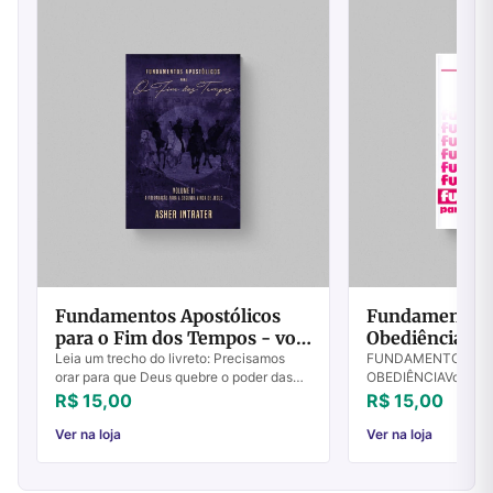
Fundamentos Apostólicos
Fundamentos P
para o Fim dos Tempos - vol
Obediência - Vo
2
Leia um trecho do livreto: Precisamos
FUNDAMENTOS PAR
orar para que Deus quebre o poder das
OBEDIÊNCIAVolume I 
drogas, da maldição da pobreza e da
Cristã Destruídos o
R$ 15,00
R$ 15,00
corrupção e traga avivamento para a
poderá fazer o just
Igreja no...
o prazer de apresen..
Ver na loja
Ver na loja