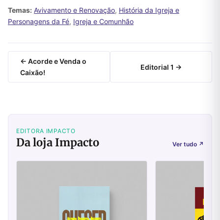
Temas:
Avivamento e Renovação
,
História da Igreja e
Personagens da Fé
,
Igreja e Comunhão
← Acorde e Venda o
Editorial 1 →
Caixão!
EDITORA IMPACTO
Da loja Impacto
Ver tudo
↗