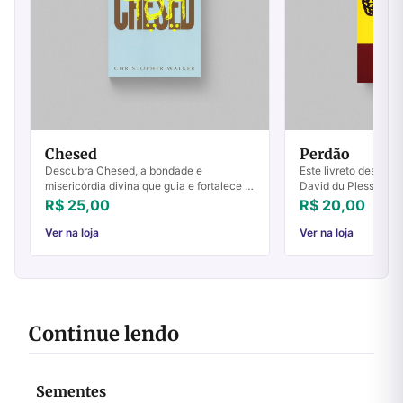
Chesed
Perdão
Descubra Chesed, a bondade e
Este livreto descrev
misericórdia divina que guia e fortalece o
David du Plessis para
relacionamento com Deus. Conheça sua
poderoso avivament
R$ 25,00
R$ 20,00
importância e significado.
carismática. Esta ch
ele ...
Ver na loja
Ver na loja
Continue lendo
Sementes