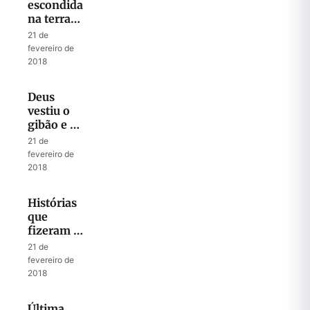
escondidas
na terra
de
21 de
ninguém
fevereiro de
2018
Deus
vestiu o
gibão e o
chapéu de
21 de
couro… e
fevereiro de
achou o
2018
pastor
Jonathan
Histórias
que
fizeram a
História –
21 de
A dura
fevereiro de
luta para
2018
reunir
irmãos
Última